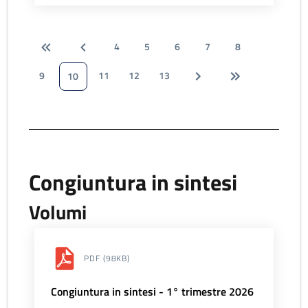
4
5
6
7
8
9
11
12
13
10
Congiuntura in sintesi
Volumi
PDF
(98KB)
Congiuntura in sintesi - 1° trimestre 2026