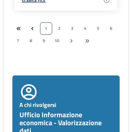
SCARICA FILE
2
3
4
5
6
1
7
8
9
10
A chi rivolgersi
Ufficio Informazione
economica - Valorizzazione
dati