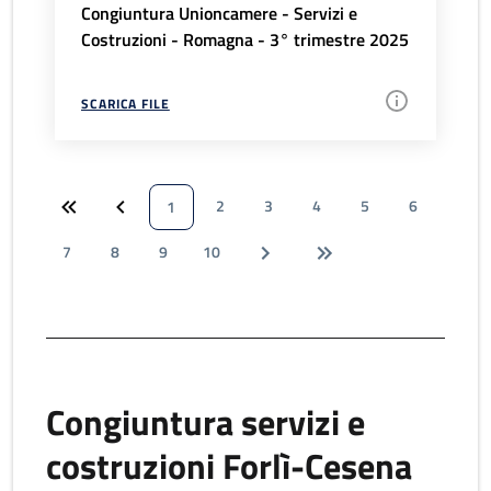
Congiuntura Unioncamere - Servizi e
Costruzioni - Romagna - 3° trimestre 2025
SCARICA FILE
2
3
4
5
6
1
7
8
9
10
Congiuntura servizi e
costruzioni Forlì-Cesena