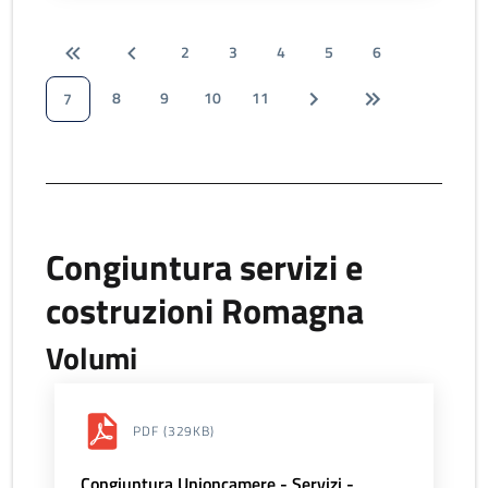
2
3
4
5
6
8
9
10
11
7
Congiuntura servizi e
costruzioni Romagna
Volumi
PDF
(329KB)
Congiuntura Unioncamere - Servizi -