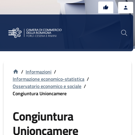
Vai al contenuto principale
Vai al footer
/
Informazioni
/
Informazione economico-statistica
/
Osservatorio economico e sociale
/
Congiuntura Unioncamere
Congiuntura
Unioncamere