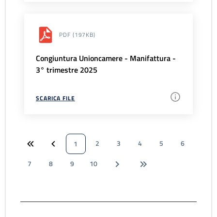
PDF
(197KB)
Congiuntura Unioncamere - Manifattura -
3° trimestre 2025
SCARICA FILE
2
3
4
5
6
1
7
8
9
10