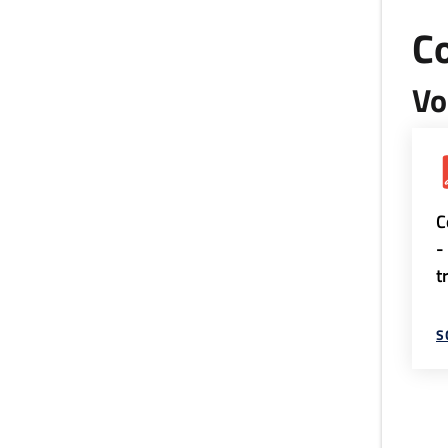
Co
Vo
C
-
t
S