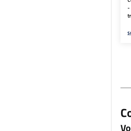
-
t
S
C
Vo