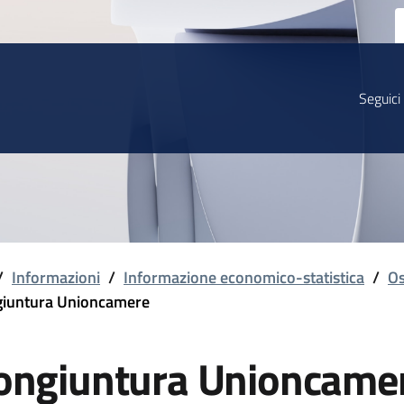
Seguici
/
Informazioni
/
Informazione economico-statistica
/
Os
iuntura Unioncamere
ongiuntura Unioncame