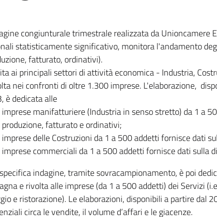
dagine congiunturale trimestrale realizzata da Unioncamere
onali statisticamente significativo, monitora l'andamento degl
uzione, fatturato, ordinativi).
ita ai principali settori di attività economica - Industria, Cos
lta nei confronti di oltre 1.300 imprese. L'elaborazione, disp
, è dedicata alle
imprese manifatturiere (Industria in senso stretto) da 1 a 50
produzione, fatturato e ordinativi;
imprese delle Costruzioni da 1 a 500 addetti fornisce dati s
imprese commerciali da 1 a 500 addetti fornisce dati sulla d
specifica indagine, tramite sovracampionamento, è poi dedicata
na e rivolta alle imprese (da 1 a 500 addetti) dei Servizi (i.
gio e ristorazione). Le elaborazioni, disponibili a partire dal 
nziali circa le vendite, il volume d’affari e le giacenze.