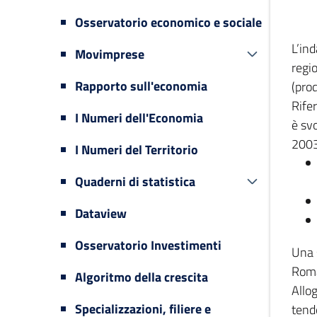
Osservatorio economico e sociale
L’in
Movimprese
regi
Rapporto sull'economia
(prod
Rifer
I Numeri dell'Economia
è svo
2003
I Numeri del Territorio
Quaderni di statistica
Dataview
Osservatorio Investimenti
Una 
Romag
Algoritmo della crescita
Allog
Specializzazioni, filiere e
tende