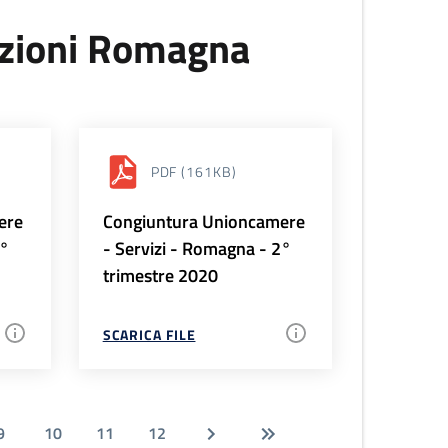
uzioni Romagna
PDF
(161KB)
ere
Congiuntura Unioncamere
3°
- Servizi - Romagna - 2°
trimestre 2020
SCARICA FILE
9
10
11
12