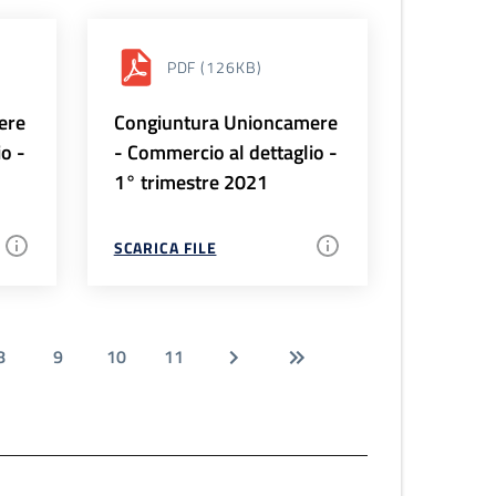
PDF
(126KB)
ere
Congiuntura Unioncamere
io -
- Commercio al dettaglio -
1° trimestre 2021
SCARICA FILE
8
9
10
11