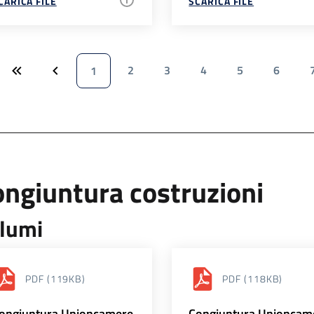
CARICA FILE
SCARICA FILE
2
3
4
5
6
1
ngiuntura costruzioni
lumi
PDF
(119KB)
PDF
(118KB)
ongiuntura Unioncamere
Congiuntura Unioncam