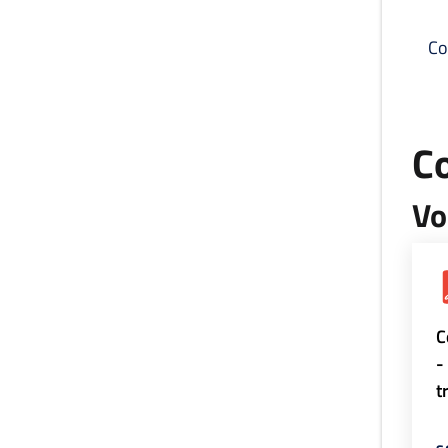
Co
C
Vo
C
-
t