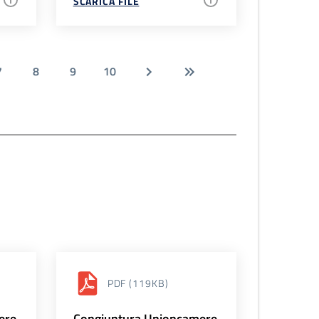
SCARICA FILE
7
8
9
10
PDF
(119KB)
ere
Congiuntura Unioncamere