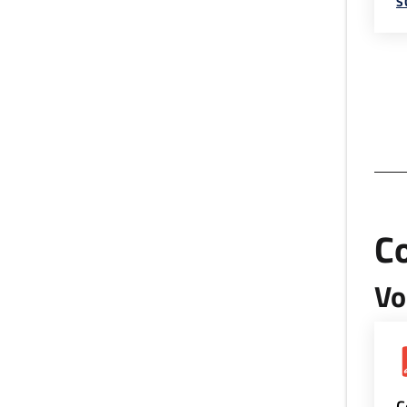
S
Co
Vo
C