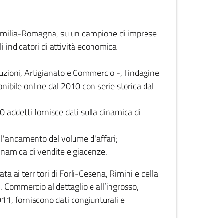
 Emilia-Romagna, su un campione di imprese
i indicatori di attività economica
truzioni, Artigianato e Commercio -, l’indagine
onibile online dal 2010 con serie storica dal
0 addetti fornisce dati sulla dinamica di
ull'andamento del volume d'affari;
inamica di vendite e giacenze.
 ai territori di Forlì-Cesena, Rimini e della
e. Commercio al dettaglio e all’ingrosso,
2011, forniscono dati congiunturali e