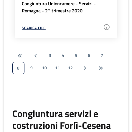
Congiuntura Unioncamere - Servizi -
Romagna - 2° trimestre 2020
SCARICA FILE
3
4
5
6
7
9
10
11
12
8
Congiuntura servizi e
costruzioni Forlì-Cesena