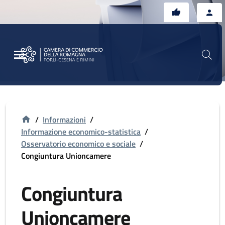
Vai al contenuto principale
Vai al footer
/
Informazioni
/
Informazione economico-statistica
/
Osservatorio economico e sociale
/
Congiuntura Unioncamere
Congiuntura
Unioncamere