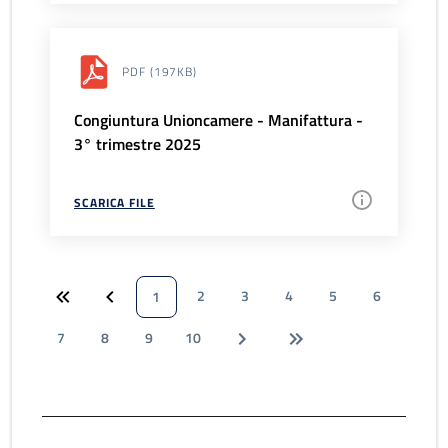
PDF
(197KB)
Congiuntura Unioncamere - Manifattura -
3° trimestre 2025
SCARICA FILE
2
3
4
5
6
1
7
8
9
10