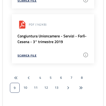
SCARICA FILE
PDF
(162KB)
Congiuntura Unioncamere - Servizi - Forlì-
Cesena - 3° trimestre 2019
SCARICA FILE
4
5
6
7
8
10
11
12
13
9