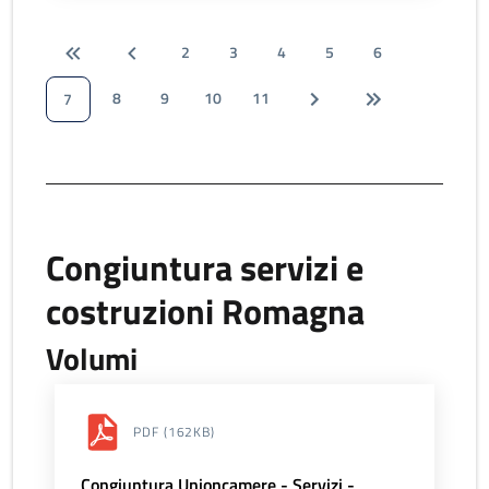
2
3
4
5
6
8
9
10
11
7
Congiuntura servizi e
costruzioni Romagna
Volumi
PDF
(162KB)
Congiuntura Unioncamere - Servizi -