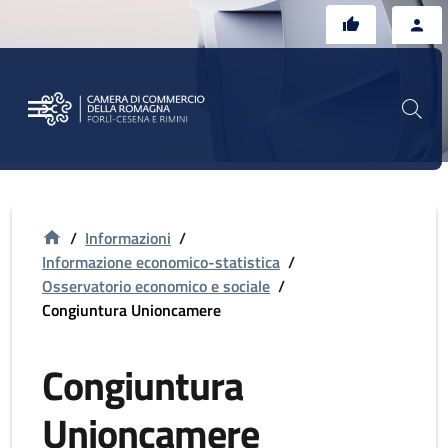
Vai al contenuto principale
Vai al footer
/
Informazioni
/
Informazione economico-statistica
/
Osservatorio economico e sociale
/
Congiuntura Unioncamere
Congiuntura
Unioncamere