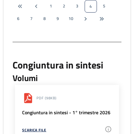
1
2
3
5
4
6
7
8
9
10
Congiuntura in sintesi
Volumi
PDF
(98KB)
Congiuntura in sintesi - 1° trimestre 2026
SCARICA FILE