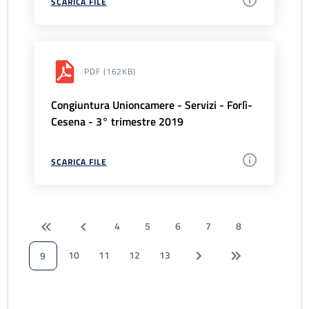
SCARICA FILE
PDF
(162KB)
Congiuntura Unioncamere - Servizi - Forlì-
Cesena - 3° trimestre 2019
SCARICA FILE
4
5
6
7
8
10
11
12
13
9