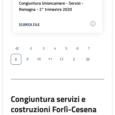
Congiuntura Unioncamere - Servizi -
Romagna - 2° trimestre 2020
SCARICA FILE
3
4
5
6
7
9
10
11
12
8
Congiuntura servizi e
costruzioni Forlì-Cesena