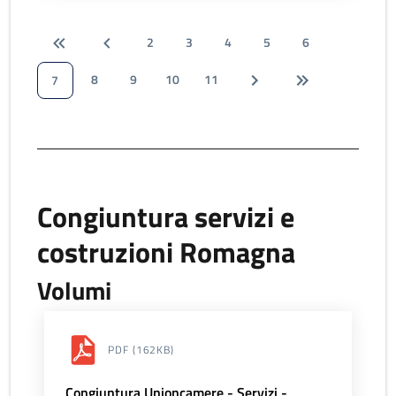
2
3
4
5
6
8
9
10
11
7
Congiuntura servizi e
costruzioni Romagna
Volumi
PDF
(162KB)
Congiuntura Unioncamere - Servizi -