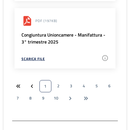
PDF
(197KB)
Congiuntura Unioncamere - Manifattura -
3° trimestre 2025
SCARICA FILE
2
3
4
5
6
1
7
8
9
10