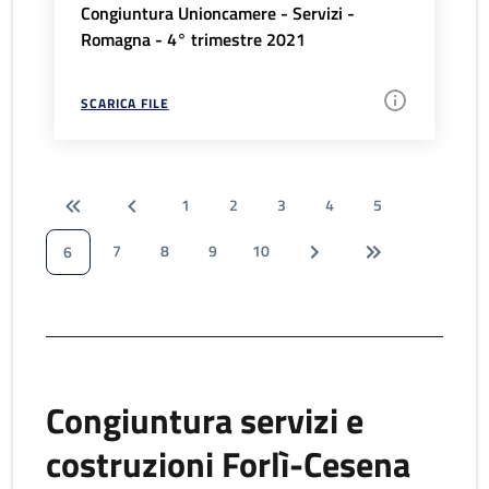
Congiuntura Unioncamere - Servizi -
Romagna - 4° trimestre 2021
SCARICA FILE
1
2
3
4
5
7
8
9
10
6
Congiuntura servizi e
costruzioni Forlì-Cesena