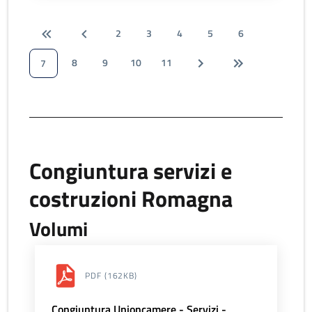
2
3
4
5
6
8
9
10
11
7
Congiuntura servizi e
costruzioni Romagna
Volumi
PDF
(162KB)
Congiuntura Unioncamere - Servizi -