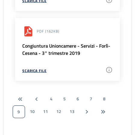
SCARICA FILE
PDF
(162KB)
Congiuntura Unioncamere - Servizi - Forlì-
Cesena - 3° trimestre 2019
SCARICA FILE
4
5
6
7
8
10
11
12
13
9