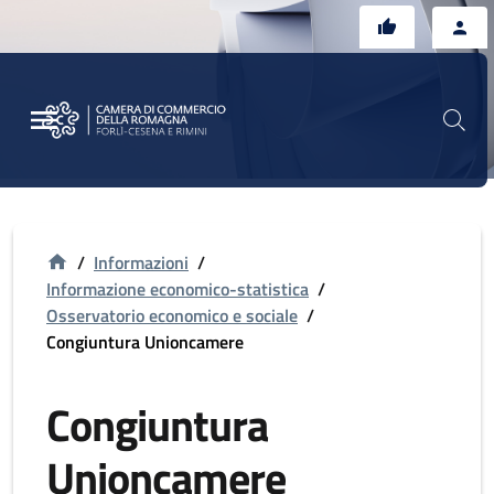
Vai al contenuto principale
Vai al footer
/
Informazioni
/
Informazione economico-statistica
/
Osservatorio economico e sociale
/
Congiuntura Unioncamere
Congiuntura
Unioncamere