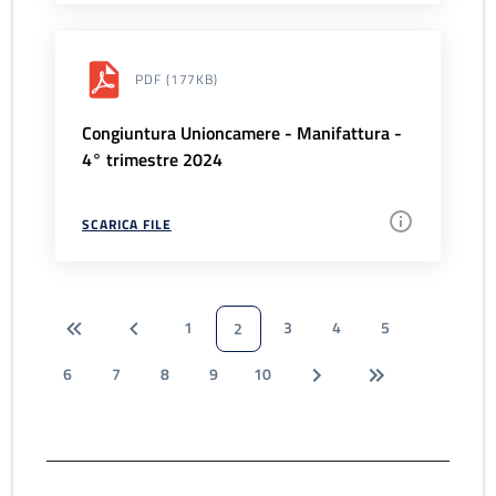
PDF
(177KB)
Congiuntura Unioncamere - Manifattura -
4° trimestre 2024
SCARICA FILE
1
3
4
5
2
6
7
8
9
10