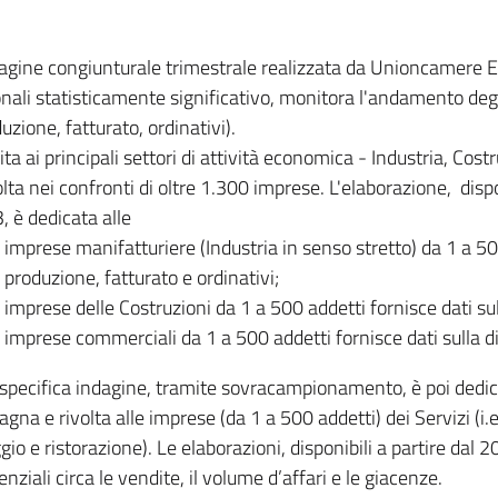
dagine congiunturale trimestrale realizzata da Unioncamere
onali statisticamente significativo, monitora l'andamento degl
uzione, fatturato, ordinativi).
ita ai principali settori di attività economica - Industria, Cos
lta nei confronti di oltre 1.300 imprese. L'elaborazione, disp
, è dedicata alle
imprese manifatturiere (Industria in senso stretto) da 1 a 50
produzione, fatturato e ordinativi;
imprese delle Costruzioni da 1 a 500 addetti fornisce dati s
imprese commerciali da 1 a 500 addetti fornisce dati sulla d
specifica indagine, tramite sovracampionamento, è poi dedicata
na e rivolta alle imprese (da 1 a 500 addetti) dei Servizi (i.
gio e ristorazione). Le elaborazioni, disponibili a partire dal 
nziali circa le vendite, il volume d’affari e le giacenze.