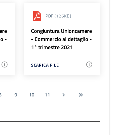
PDF
(126KB)
ere
Congiuntura Unioncamere
io -
- Commercio al dettaglio -
1° trimestre 2021
SCARICA FILE
8
9
10
11