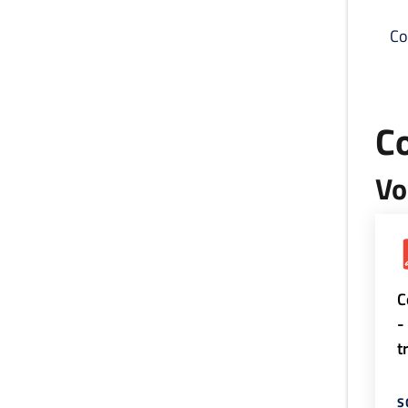
Co
C
Vo
C
-
t
S