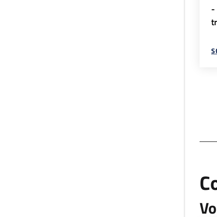
-
t
S
C
Vo