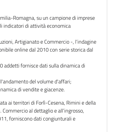
 Emilia-Romagna, su un campione di imprese
i indicatori di attività economica
truzioni, Artigianato e Commercio -, l’indagine
onibile online dal 2010 con serie storica dal
0 addetti fornisce dati sulla dinamica di
ull'andamento del volume d'affari;
inamica di vendite e giacenze.
 ai territori di Forlì-Cesena, Rimini e della
e. Commercio al dettaglio e all’ingrosso,
2011, forniscono dati congiunturali e