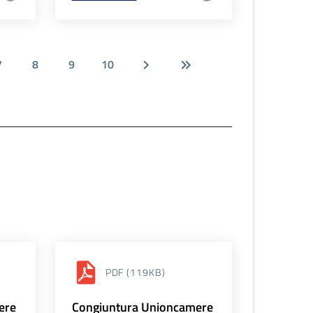
7
8
9
10
PDF
(119KB)
ere
Congiuntura Unioncamere