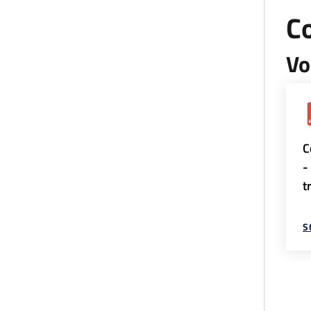
Co
Vo
C
-
t
S