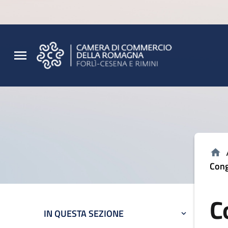
Vai al contenuto principale
Vai al footer
Cong
C
IN QUESTA SEZIONE