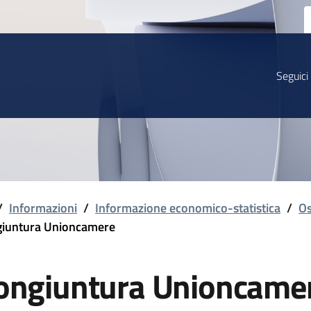
Seguici
/
Informazioni
/
Informazione economico-statistica
/
Os
iuntura Unioncamere
ongiuntura Unioncame