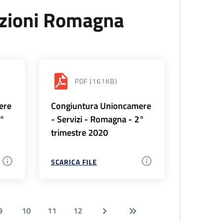
uzioni Romagna
PDF
(161KB)
ere
Congiuntura Unioncamere
3°
- Servizi - Romagna - 2°
trimestre 2020
SCARICA FILE
9
10
11
12