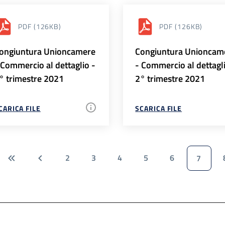
PDF
(126KB)
PDF
(126KB)
ongiuntura Unioncamere
Congiuntura Unioncam
 Commercio al dettaglio -
- Commercio al dettagl
° trimestre 2021
2° trimestre 2021
CARICA FILE
SCARICA FILE
2
3
4
5
6
7