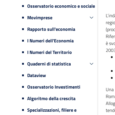
Osservatorio economico e sociale
L’in
Movimprese
regi
Rapporto sull'economia
(prod
Rifer
I Numeri dell'Economia
è svo
2003
I Numeri del Territorio
Quaderni di statistica
Dataview
Osservatorio Investimenti
Una 
Romag
Algoritmo della crescita
Allog
Specializzazioni, filiere e
tende