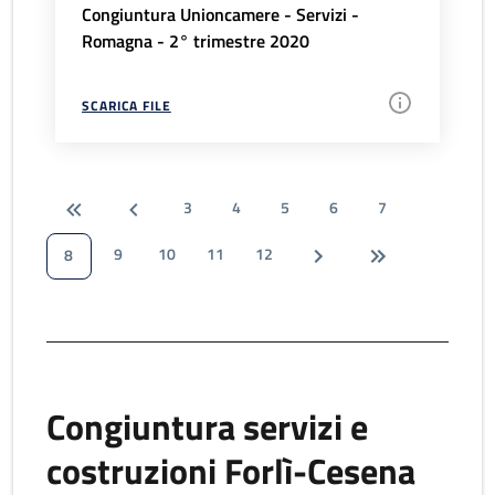
Congiuntura Unioncamere - Servizi -
Romagna - 2° trimestre 2020
SCARICA FILE
3
4
5
6
7
9
10
11
12
8
Congiuntura servizi e
costruzioni Forlì-Cesena