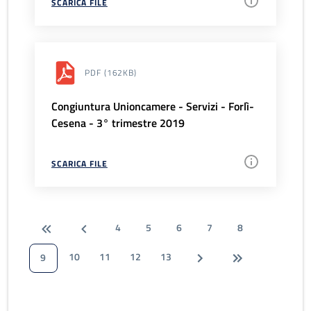
SCARICA FILE
PDF
(162KB)
Congiuntura Unioncamere - Servizi - Forlì-
Cesena - 3° trimestre 2019
SCARICA FILE
4
5
6
7
8
10
11
12
13
9