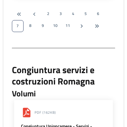
2
3
4
5
6
8
9
10
11
7
Congiuntura servizi e
costruzioni Romagna
Volumi
PDF
(162KB)
Congiuntura Unioncamere - Servizi -