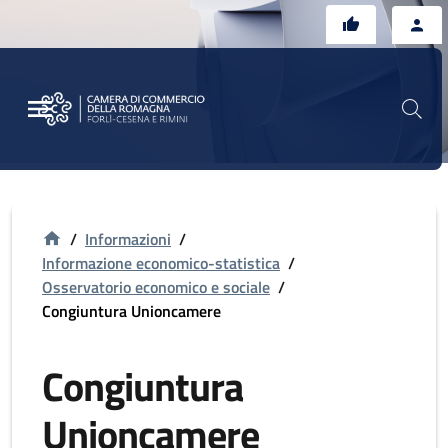
Vai al contenuto principale
Vai al footer
/
Informazioni
/
Informazione economico-statistica
/
Osservatorio economico e sociale
/
Congiuntura Unioncamere
Congiuntura
Unioncamere