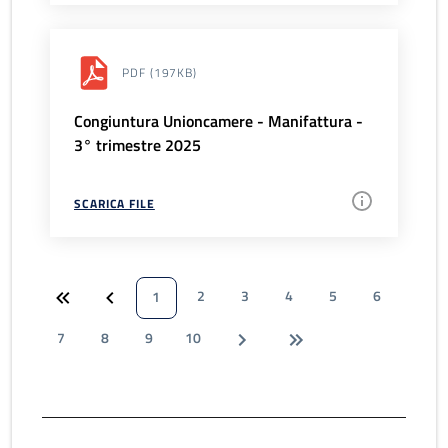
PDF
(197KB)
Congiuntura Unioncamere - Manifattura -
3° trimestre 2025
SCARICA FILE
2
3
4
5
6
1
7
8
9
10