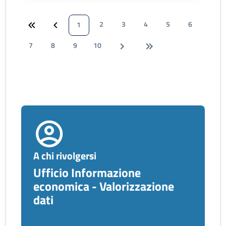
2
3
4
5
6
1
7
8
9
10
A chi rivolgersi
Ufficio Informazione
economica - Valorizzazione
dati