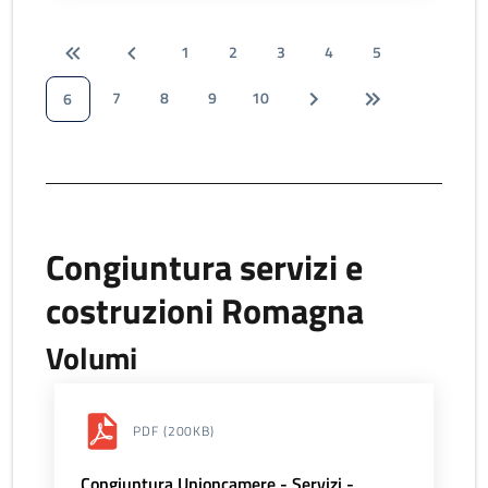
1
2
3
4
5
7
8
9
10
6
Congiuntura servizi e
costruzioni Romagna
Volumi
PDF
(200KB)
Congiuntura Unioncamere - Servizi -