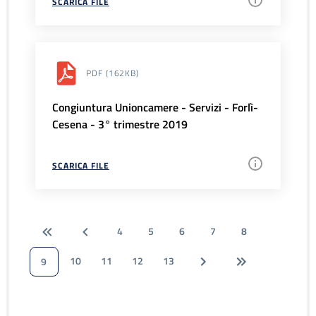
SCARICA FILE
PDF
(162KB)
Congiuntura Unioncamere - Servizi - Forlì-
Cesena - 3° trimestre 2019
SCARICA FILE
4
5
6
7
8
10
11
12
13
9