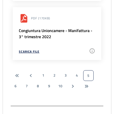
PDF
(170KB)
Congiuntura Unioncamere - Manifattura -
3° trimestre 2022
SCARICA FILE
1
2
3
4
5
6
7
8
9
10