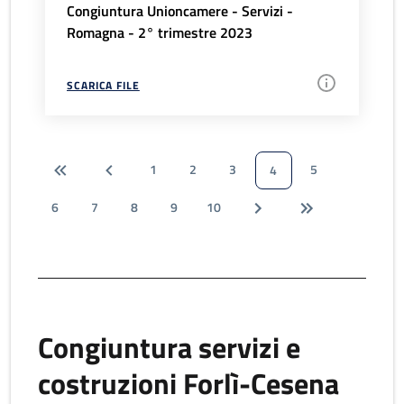
Congiuntura Unioncamere - Servizi -
Romagna - 2° trimestre 2023
SCARICA FILE
1
2
3
5
4
6
7
8
9
10
Congiuntura servizi e
costruzioni Forlì-Cesena