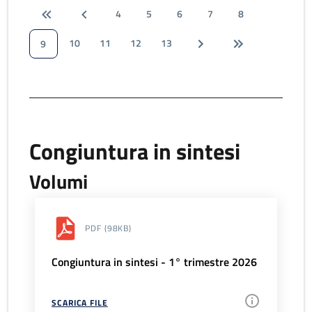
4
5
6
7
8
10
11
12
13
9
Congiuntura in sintesi
Volumi
PDF
(98KB)
Congiuntura in sintesi - 1° trimestre 2026
SCARICA FILE