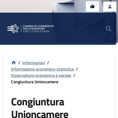
Vai al contenuto principale
Vai al footer
/
Informazioni
/
Informazione economico-statistica
/
Osservatorio economico e sociale
/
Congiuntura Unioncamere
Congiuntura
Unioncamere