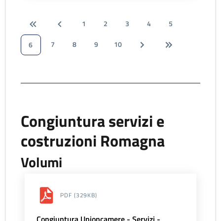
1
2
3
4
5
7
8
9
10
6
Congiuntura servizi e
costruzioni Romagna
Volumi
PDF
(329KB)
Congiuntura Unioncamere - Servizi -