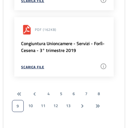
SCARICA FILE
PDF
(162KB)
Congiuntura Unioncamere - Servizi - Forlì-
Cesena - 3° trimestre 2019
SCARICA FILE
4
5
6
7
8
10
11
12
13
9