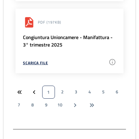
PDF
(197KB)
Congiuntura Unioncamere - Manifattura -
3° trimestre 2025
SCARICA FILE
2
3
4
5
6
1
7
8
9
10