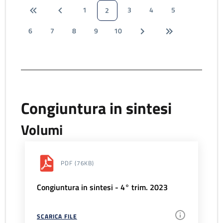
1
3
4
5
2
6
7
8
9
10
Congiuntura in sintesi
Volumi
PDF
(76KB)
Congiuntura in sintesi - 4° trim. 2023
SCARICA FILE