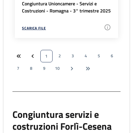
Congiuntura Unioncamere - Servizi e
Costruzioni - Romagna - 3° trimestre 2025
SCARICA FILE
2
3
4
5
6
1
7
8
9
10
Congiuntura servizi e
costruzioni Forlì-Cesena