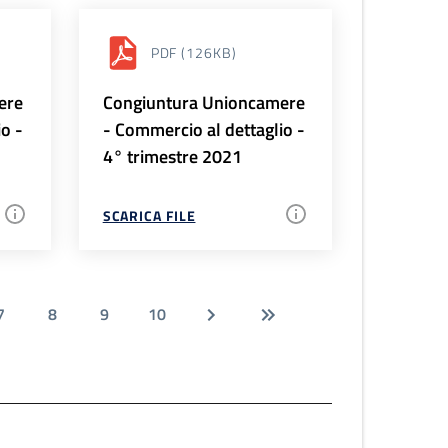
PDF
(126KB)
ere
Congiuntura Unioncamere
io -
- Commercio al dettaglio -
4° trimestre 2021
SCARICA FILE
7
8
9
10