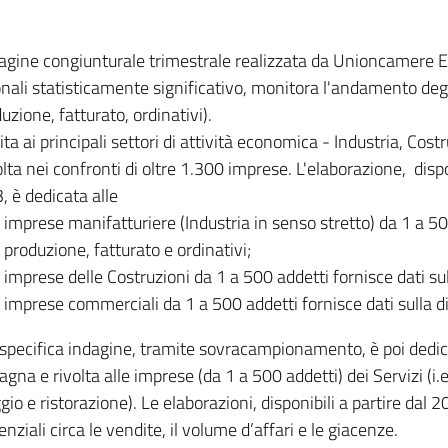
dagine congiunturale trimestrale realizzata da Unioncamere
onali statisticamente significativo, monitora l'andamento degl
uzione, fatturato, ordinativi).
ita ai principali settori di attività economica - Industria, Cos
lta nei confronti di oltre 1.300 imprese. L'elaborazione, disp
, è dedicata alle
imprese manifatturiere (Industria in senso stretto) da 1 a 50
produzione, fatturato e ordinativi;
imprese delle Costruzioni da 1 a 500 addetti fornisce dati s
imprese commerciali da 1 a 500 addetti fornisce dati sulla d
specifica indagine, tramite sovracampionamento, è poi dedicata
na e rivolta alle imprese (da 1 a 500 addetti) dei Servizi (i.
gio e ristorazione). Le elaborazioni, disponibili a partire dal 
nziali circa le vendite, il volume d’affari e le giacenze.