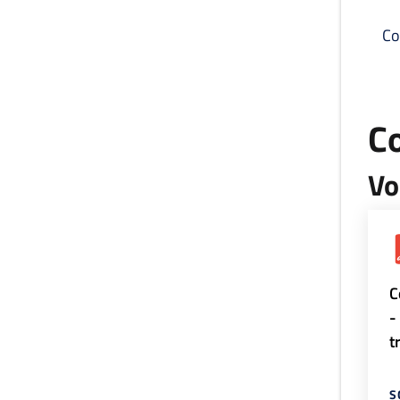
Co
C
Vo
C
-
t
S