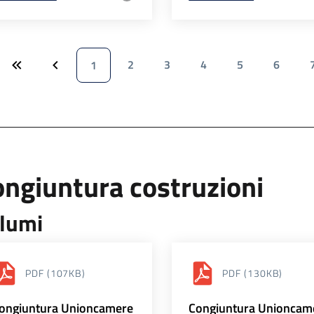
2
3
4
5
6
1
ngiuntura costruzioni
lumi
PDF
(107KB)
PDF
(130KB)
ongiuntura Unioncamere
Congiuntura Unioncam