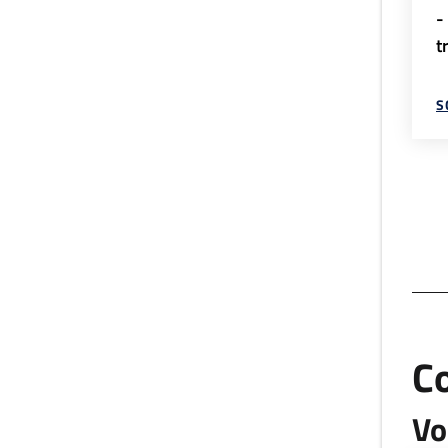
-
t
S
C
Vo