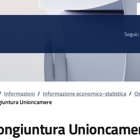
Seguici
/
Informazioni
/
Informazione economico-statistica
/
Os
iuntura Unioncamere
ongiuntura Unioncame