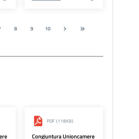
7
8
9
10
PDF
(118KB)
ere
Congiuntura Unioncamere