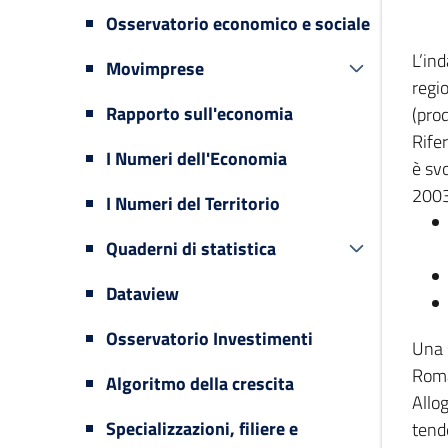
Osservatorio economico e sociale
L’in
Movimprese
regi
Rapporto sull'economia
(prod
Rifer
I Numeri dell'Economia
è svo
2003
I Numeri del Territorio
Quaderni di statistica
Dataview
Osservatorio Investimenti
Una 
Romag
Algoritmo della crescita
Allog
Specializzazioni, filiere e
tende