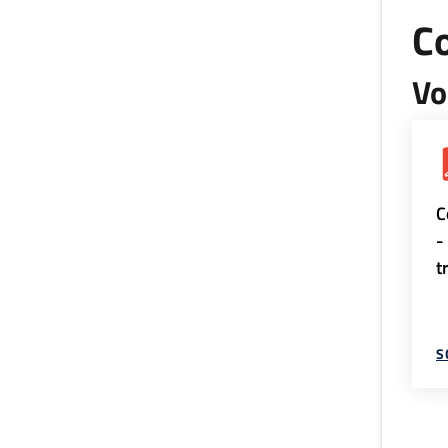
Co
Vo
C
-
t
S