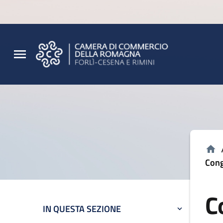
Vai al contenuto principale
Vai al footer
Cong
C
IN QUESTA SEZIONE