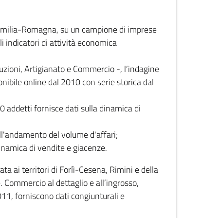
 Emilia-Romagna, su un campione di imprese
i indicatori di attività economica
truzioni, Artigianato e Commercio -, l’indagine
onibile online dal 2010 con serie storica dal
0 addetti fornisce dati sulla dinamica di
ull'andamento del volume d'affari;
inamica di vendite e giacenze.
 ai territori di Forlì-Cesena, Rimini e della
e. Commercio al dettaglio e all’ingrosso,
2011, forniscono dati congiunturali e