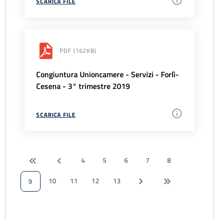
SCARICA FILE
PDF
(162KB)
Congiuntura Unioncamere - Servizi - Forlì-
Cesena - 3° trimestre 2019
SCARICA FILE
4
5
6
7
8
10
11
12
13
9