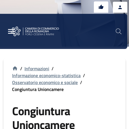
Vai al contenuto principale
Vai al footer
/
Informazioni
/
Informazione economico-statistica
/
Osservatorio economico e sociale
/
Congiuntura Unioncamere
Congiuntura
Unioncamere