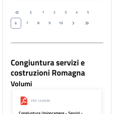
1
2
3
4
5
7
8
9
10
6
Congiuntura servizi e
costruzioni Romagna
Volumi
PDF
(329KB)
Congiuntura Unioncamere - Servizi -