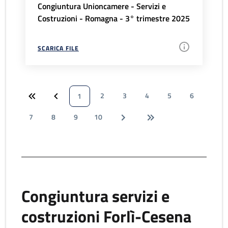
Congiuntura Unioncamere - Servizi e
Costruzioni - Romagna - 3° trimestre 2025
SCARICA FILE
2
3
4
5
6
1
7
8
9
10
Congiuntura servizi e
costruzioni Forlì-Cesena