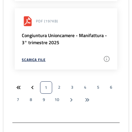
PDF
(197KB)
Congiuntura Unioncamere - Manifattura -
3° trimestre 2025
SCARICA FILE
2
3
4
5
6
1
7
8
9
10