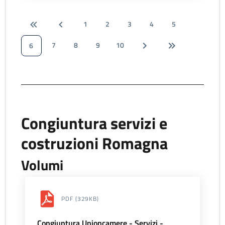
1
2
3
4
5
7
8
9
10
6
Congiuntura servizi e
costruzioni Romagna
Volumi
PDF
(329KB)
Congiuntura Unioncamere - Servizi -