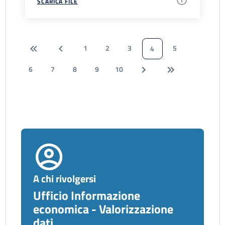
SCARICA FILE
1
2
3
5
4
6
7
8
9
10
A chi rivolgersi
Ufficio Informazione
economica - Valorizzazione
dati