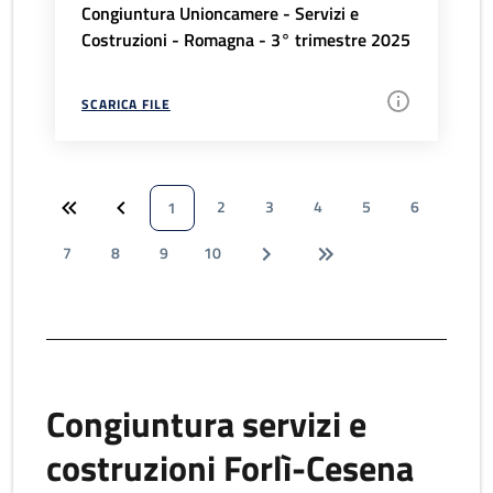
Congiuntura Unioncamere - Servizi e
Costruzioni - Romagna - 3° trimestre 2025
SCARICA FILE
2
3
4
5
6
1
7
8
9
10
Congiuntura servizi e
costruzioni Forlì-Cesena