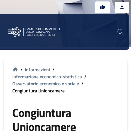
Vai al contenuto principale
Vai al footer
/
Informazioni
/
Informazione economico-statistica
/
Osservatorio economico e sociale
/
Congiuntura Unioncamere
Congiuntura
Unioncamere