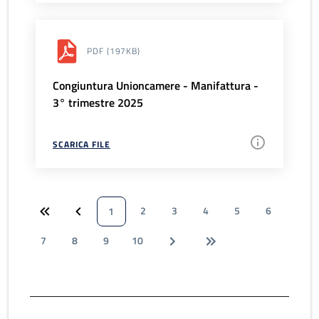
PDF
(197KB)
Congiuntura Unioncamere - Manifattura -
3° trimestre 2025
SCARICA FILE
2
3
4
5
6
1
7
8
9
10