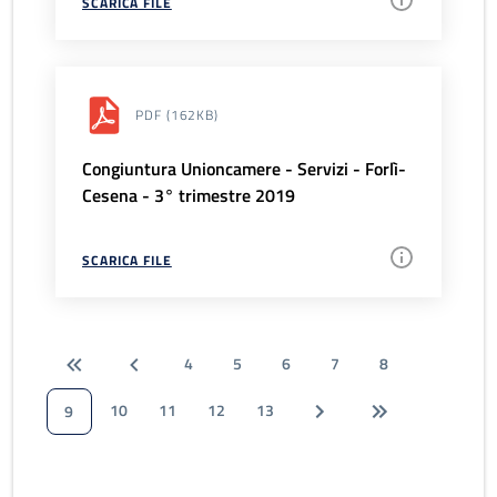
SCARICA FILE
PDF
(162KB)
Congiuntura Unioncamere - Servizi - Forlì-
Cesena - 3° trimestre 2019
SCARICA FILE
4
5
6
7
8
10
11
12
13
9