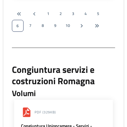
1
2
3
4
5
7
8
9
10
6
Congiuntura servizi e
costruzioni Romagna
Volumi
PDF
(329KB)
Congiuntura Unioncamere - Servizi -