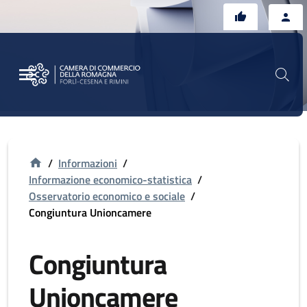
Vai al contenuto principale
Vai al footer
/
Informazioni
/
Informazione economico-statistica
/
Osservatorio economico e sociale
/
Congiuntura Unioncamere
Congiuntura
Unioncamere