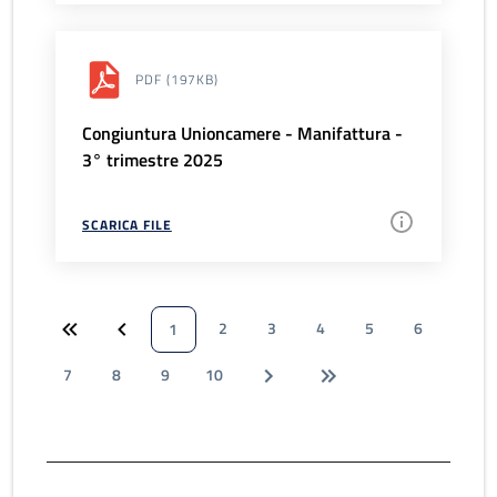
PDF
(197KB)
Congiuntura Unioncamere - Manifattura -
3° trimestre 2025
SCARICA FILE
2
3
4
5
6
1
7
8
9
10