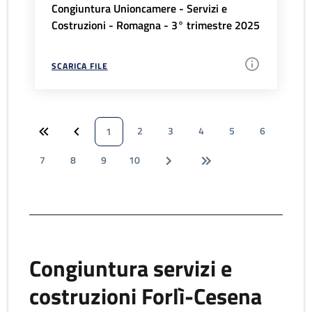
Congiuntura Unioncamere - Servizi e
Costruzioni - Romagna - 3° trimestre 2025
SCARICA FILE
2
3
4
5
6
1
7
8
9
10
Congiuntura servizi e
costruzioni Forlì-Cesena