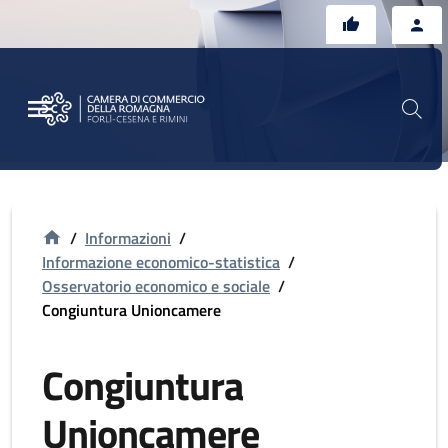
Vai al contenuto principale
Vai al footer
/
Informazioni
/
Informazione economico-statistica
/
Osservatorio economico e sociale
/
Congiuntura Unioncamere
Congiuntura
Unioncamere