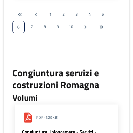
1
2
3
4
5
7
8
9
10
6
Congiuntura servizi e
costruzioni Romagna
Volumi
PDF
(329KB)
Congiuntura Unioncamere - Servizi -