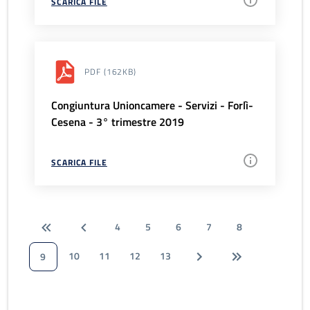
SCARICA FILE
PDF
(162KB)
Congiuntura Unioncamere - Servizi - Forlì-
Cesena - 3° trimestre 2019
SCARICA FILE
4
5
6
7
8
10
11
12
13
9