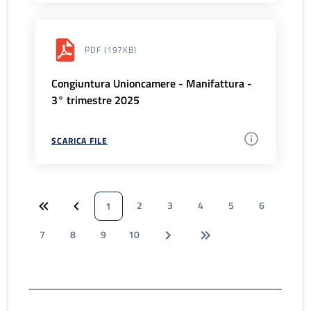
PDF
(197KB)
Congiuntura Unioncamere - Manifattura -
3° trimestre 2025
SCARICA FILE
2
3
4
5
6
1
7
8
9
10