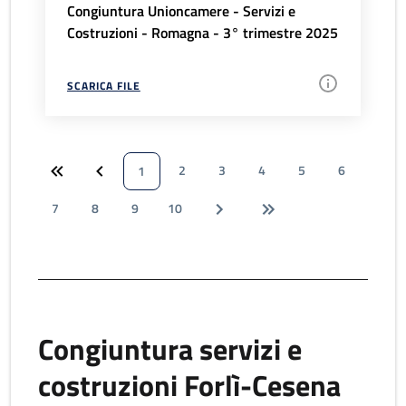
Congiuntura Unioncamere - Servizi e
Costruzioni - Romagna - 3° trimestre 2025
SCARICA FILE
2
3
4
5
6
1
7
8
9
10
Congiuntura servizi e
costruzioni Forlì-Cesena