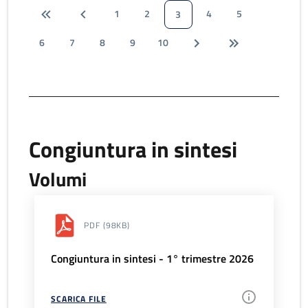
1
2
4
5
3
6
7
8
9
10
Congiuntura in sintesi
Volumi
PDF
(98KB)
Congiuntura in sintesi - 1° trimestre 2026
SCARICA FILE