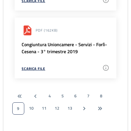
SCARICA FILE
PDF
(162KB)
Congiuntura Unioncamere - Servizi - Forlì-
Cesena - 3° trimestre 2019
SCARICA FILE
4
5
6
7
8
10
11
12
13
9