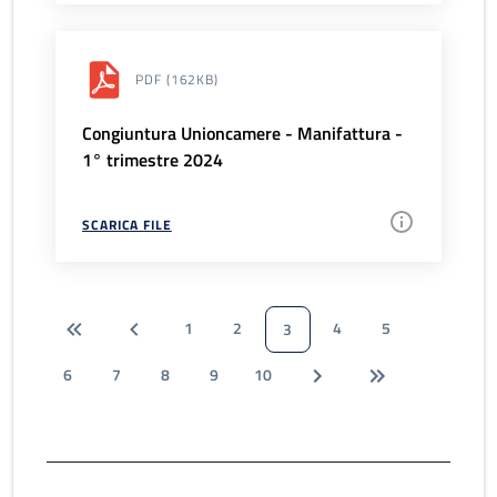
PDF
(162KB)
Congiuntura Unioncamere - Manifattura -
1° trimestre 2024
SCARICA FILE
1
2
4
5
3
6
7
8
9
10