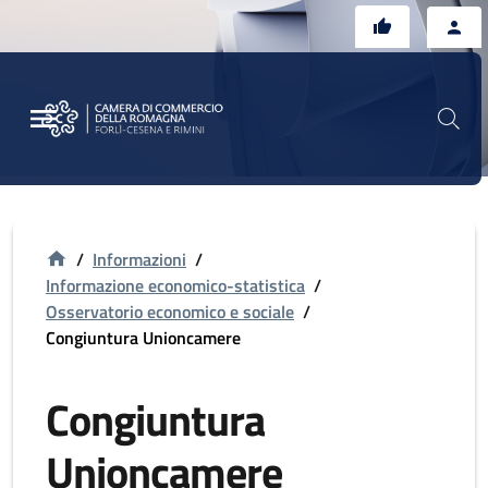
Vai al contenuto principale
Vai al footer
/
Informazioni
/
Informazione economico-statistica
/
Osservatorio economico e sociale
/
Congiuntura Unioncamere
Congiuntura
Unioncamere