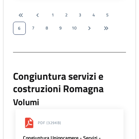
1
2
3
4
5
7
8
9
10
6
Congiuntura servizi e
costruzioni Romagna
Volumi
PDF
(329KB)
Congiuntura Unioncamere - Servizi -