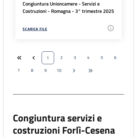
Congiuntura Unioncamere - Servizi e
Costruzioni - Romagna - 3° trimestre 2025
SCARICA FILE
2
3
4
5
6
1
7
8
9
10
Congiuntura servizi e
costruzioni Forlì-Cesena