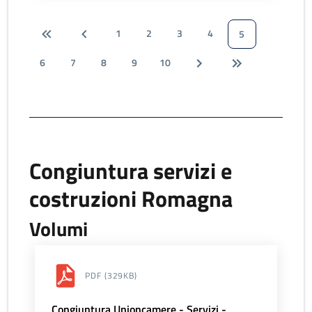
1
2
3
4
5
6
7
8
9
10
Congiuntura servizi e
costruzioni Romagna
Volumi
PDF
(329KB)
Congiuntura Unioncamere - Servizi -