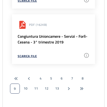
SCARICA FILE
PDF
(162KB)
Congiuntura Unioncamere - Servizi - Forlì-
Cesena - 3° trimestre 2019
SCARICA FILE
4
5
6
7
8
10
11
12
13
9