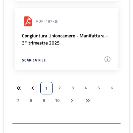
PDF
(197KB)
Congiuntura Unioncamere - Manifattura -
3° trimestre 2025
SCARICA FILE
2
3
4
5
6
1
7
8
9
10