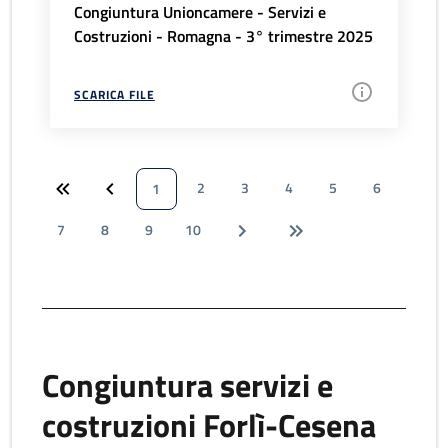
Congiuntura Unioncamere - Servizi e
Costruzioni - Romagna - 3° trimestre 2025
SCARICA FILE
2
3
4
5
6
1
7
8
9
10
Congiuntura servizi e
costruzioni Forlì-Cesena