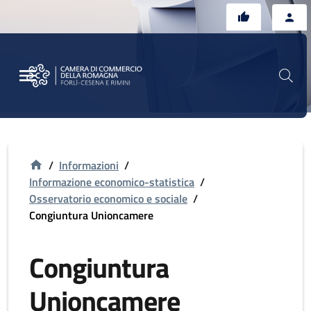
Vai al contenuto principale
Vai al footer
/
Informazioni
/
Informazione economico-statistica
/
Osservatorio economico e sociale
/
Congiuntura Unioncamere
Congiuntura
Unioncamere