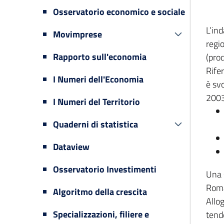
Osservatorio economico e sociale
L’in
Movimprese
regi
Rapporto sull'economia
(prod
Rifer
I Numeri dell'Economia
è svo
2003
I Numeri del Territorio
Quaderni di statistica
Dataview
Osservatorio Investimenti
Una 
Romag
Algoritmo della crescita
Allog
Specializzazioni, filiere e
tende