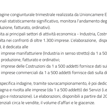
dagine congiunturale trimestrale realizzata da Unioncamere
onali statisticamente significativo, monitora l'andamento degl
uzione, fatturato, ordinativi).
ita ai principali settori di attività economica - Industria, Cos
lta nei confronti di oltre 1.300 imprese. L'elaborazione, disp
, è dedicata alle
imprese manifatturiere (Industria in senso stretto) da 1 a 50
produzione, fatturato e ordinativi;
imprese delle Costruzioni da 1 a 500 addetti fornisce dati s
imprese commerciali da 1 a 500 addetti fornisce dati sulla d
specifica indagine, tramite sovracampionamento, è poi dedicata
na e rivolta alle imprese (da 1 a 500 addetti) dei Servizi (i.
gio e ristorazione). Le elaborazioni, disponibili a partire dal 
nziali circa le vendite, il volume d’affari e le giacenze.