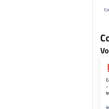
Co
C
Vo
C
-
t
S