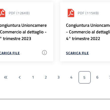
PDF
(126KB)
PDF
(115KB)
ongiuntura Unioncamere
Congiuntura Unioncam
 Commercio al dettaglio -
- Commercio al dettagl
° trimestre 2023
4° trimestre 2022
CARICA FILE
SCARICA FILE
1
2
3
4
6
5