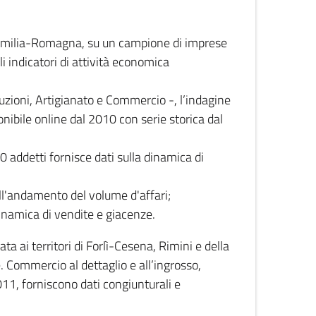
 Emilia-Romagna, su un campione di imprese
i indicatori di attività economica
truzioni, Artigianato e Commercio -, l’indagine
onibile online dal 2010 con serie storica dal
0 addetti fornisce dati sulla dinamica di
ull'andamento del volume d'affari;
inamica di vendite e giacenze.
 ai territori di Forlì-Cesena, Rimini e della
e. Commercio al dettaglio e all’ingrosso,
2011, forniscono dati congiunturali e