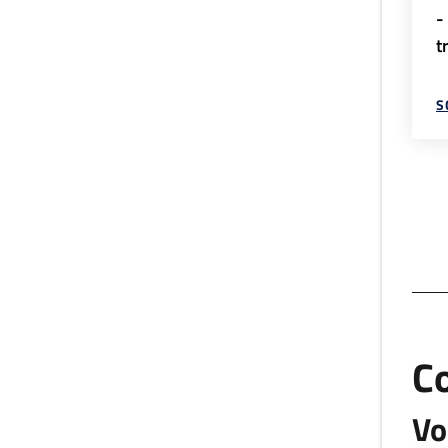
-
t
S
C
Vo