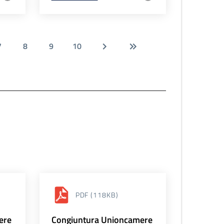
7
8
9
10
PDF
(118KB)
ere
Congiuntura Unioncamere