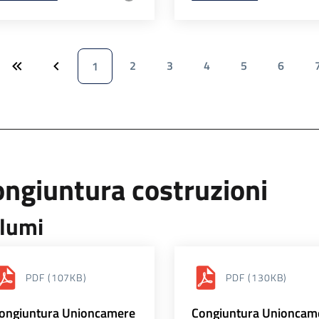
2
3
4
5
6
1
ngiuntura costruzioni
lumi
PDF
(107KB)
PDF
(130KB)
ongiuntura Unioncamere
Congiuntura Unioncam