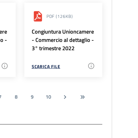
PDF
(126KB)
ere
Congiuntura Unioncamere
io -
- Commercio al dettaglio -
3° trimestre 2022
SCARICA FILE
7
8
9
10