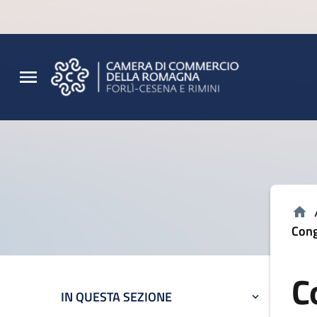
Vai al contenuto principale
Vai al footer
Cong
C
IN QUESTA SEZIONE