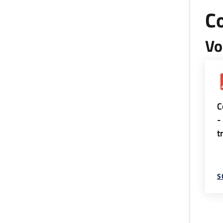
Co
Vo
C
-
t
S