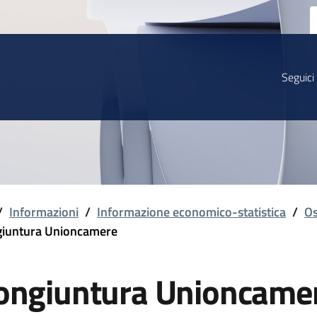
Seguici
/
Informazioni
/
Informazione economico-statistica
/
Os
iuntura Unioncamere
ongiuntura Unioncame