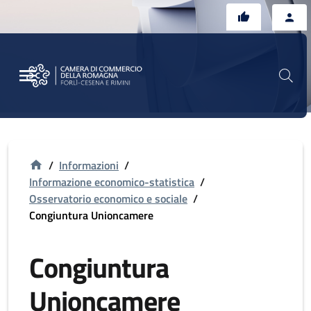
Vai al contenuto principale
Vai al footer
/
Informazioni
/
Informazione economico-statistica
/
Osservatorio economico e sociale
/
Congiuntura Unioncamere
Congiuntura
Unioncamere