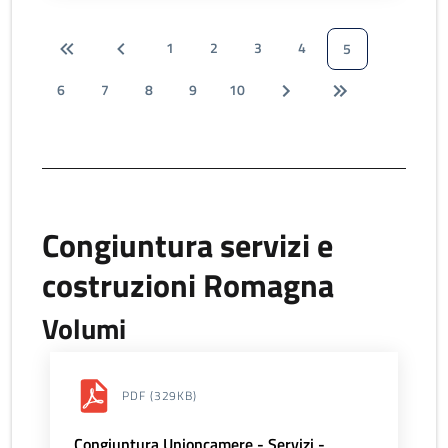
1
2
3
4
5
6
7
8
9
10
Congiuntura servizi e
costruzioni Romagna
Volumi
PDF
(329KB)
Congiuntura Unioncamere - Servizi -