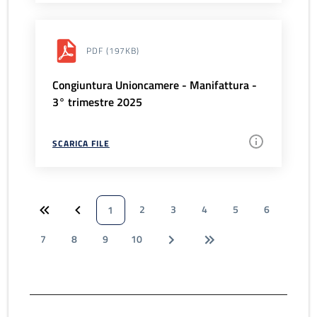
PDF
(197KB)
Congiuntura Unioncamere - Manifattura -
3° trimestre 2025
SCARICA FILE
2
3
4
5
6
1
7
8
9
10