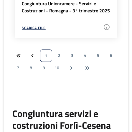
Congiuntura Unioncamere - Servizi e
Costruzioni - Romagna - 3° trimestre 2025
SCARICA FILE
2
3
4
5
6
1
7
8
9
10
Congiuntura servizi e
costruzioni Forlì-Cesena