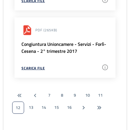
SCARICA FILE
PDF
(265KB)
Congiuntura Unioncamere - Servizi - Forlì-
Cesena - 2° trimestre 2017
SCARICA FILE
7
8
9
10
11
13
14
15
16
12