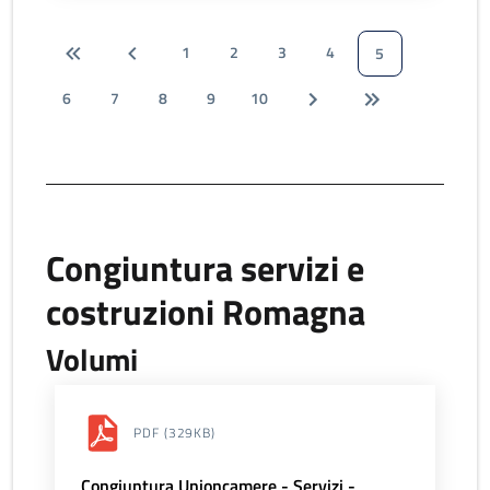
1
2
3
4
5
6
7
8
9
10
Congiuntura servizi e
costruzioni Romagna
Volumi
PDF
(329KB)
Congiuntura Unioncamere - Servizi -