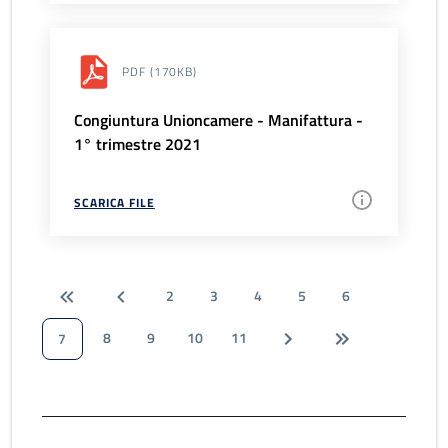
PDF
(170KB)
Congiuntura Unioncamere - Manifattura -
1° trimestre 2021
SCARICA FILE
2
3
4
5
6
8
9
10
11
7