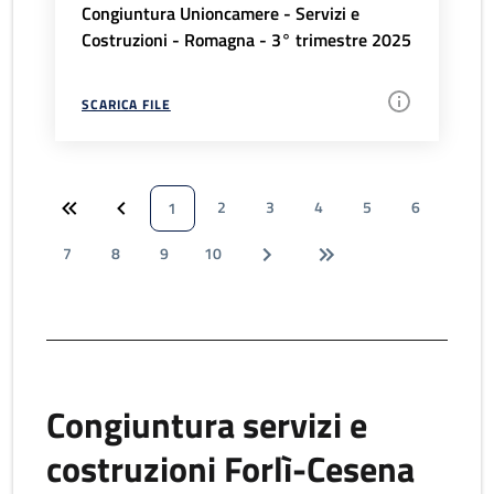
Congiuntura Unioncamere - Servizi e
Costruzioni - Romagna - 3° trimestre 2025
SCARICA FILE
2
3
4
5
6
1
7
8
9
10
Congiuntura servizi e
costruzioni Forlì-Cesena