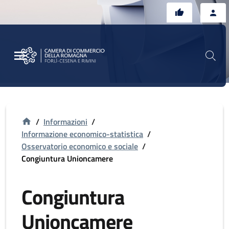
Vai al contenuto principale
Vai al footer
/
Informazioni
/
Informazione economico-statistica
/
Osservatorio economico e sociale
/
Congiuntura Unioncamere
Congiuntura
Unioncamere