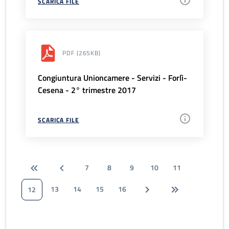
SCARICA FILE
PDF
(265KB)
Congiuntura Unioncamere - Servizi - Forlì-
Cesena - 2° trimestre 2017
SCARICA FILE
7
8
9
10
11
13
14
15
16
12