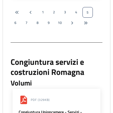
1
2
3
4
5
6
7
8
9
10
Congiuntura servizi e
costruzioni Romagna
Volumi
PDF
(329KB)
Congiuntura Unioncamere - Servizi -