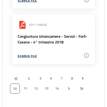
SCARICA FILE
PDF
(168KB)
Congiuntura Unioncamere - Servizi - Forlì-
Cesena - 4° trimestre 2018
SCARICA FILE
5
6
7
8
9
11
12
13
14
10