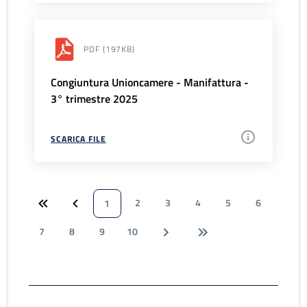
PDF
(197KB)
Congiuntura Unioncamere - Manifattura -
3° trimestre 2025
SCARICA FILE
2
3
4
5
6
1
7
8
9
10