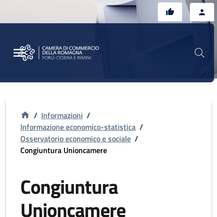
Vai al contenuto principale
Vai al footer
/
Informazioni
/
Informazione economico-statistica
/
Osservatorio economico e sociale
/
Congiuntura Unioncamere
Congiuntura
Unioncamere