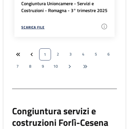
Congiuntura Unioncamere - Servizi e
Costruzioni - Romagna - 3° trimestre 2025
SCARICA FILE
2
3
4
5
6
1
7
8
9
10
Congiuntura servizi e
costruzioni Forlì-Cesena