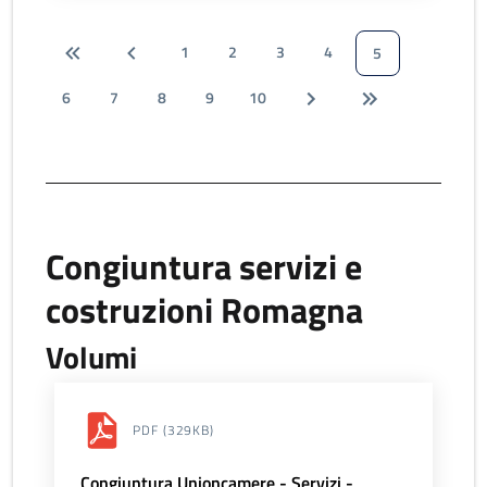
1
2
3
4
5
6
7
8
9
10
Congiuntura servizi e
costruzioni Romagna
Volumi
PDF
(329KB)
Congiuntura Unioncamere - Servizi -