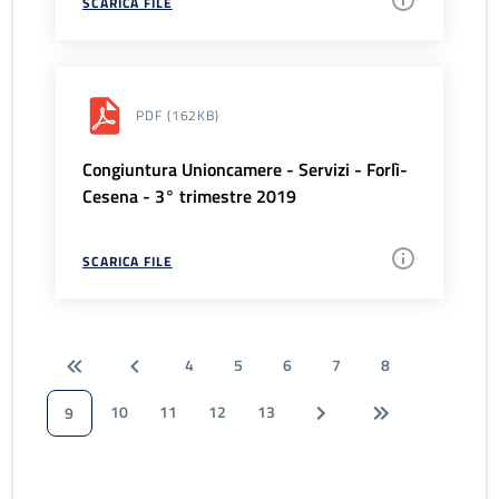
SCARICA FILE
PDF
(162KB)
Congiuntura Unioncamere - Servizi - Forlì-
Cesena - 3° trimestre 2019
SCARICA FILE
4
5
6
7
8
10
11
12
13
9