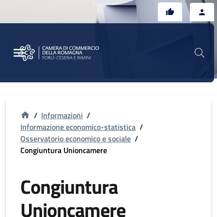
Vai al contenuto principale
Vai al footer
/
Informazioni
/
Informazione economico-statistica
/
Osservatorio economico e sociale
/
Congiuntura Unioncamere
Congiuntura
Unioncamere