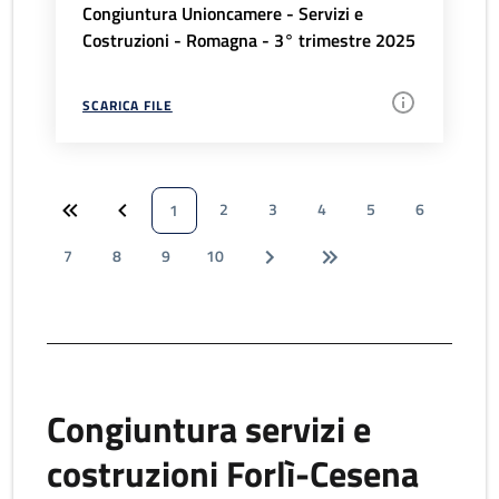
Congiuntura Unioncamere - Servizi e
Costruzioni - Romagna - 3° trimestre 2025
SCARICA FILE
2
3
4
5
6
1
7
8
9
10
Congiuntura servizi e
costruzioni Forlì-Cesena