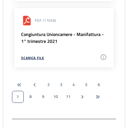
PDF
(170KB)
Congiuntura Unioncamere - Manifattura -
1° trimestre 2021
SCARICA FILE
2
3
4
5
6
8
9
10
11
7