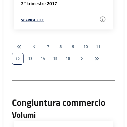
2° trimestre 2017
SCARICA FILE
7
8
9
10
11
13
14
15
16
12
Congiuntura commercio
Volumi