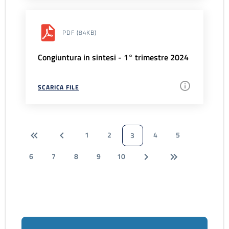
PDF
(84KB)
Congiuntura in sintesi - 1° trimestre 2024
SCARICA FILE
1
2
4
5
3
6
7
8
9
10