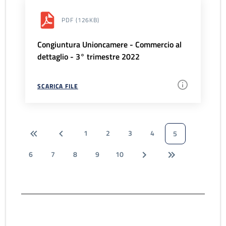
PDF
(126KB)
Congiuntura Unioncamere - Commercio al
dettaglio - 3° trimestre 2022
SCARICA FILE
1
2
3
4
5
6
7
8
9
10