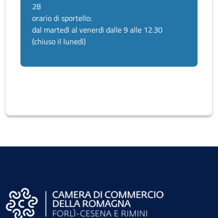
28
orario di sportello:
dal martedì al venerdì dalle 9 alle 12.30
(chiuso il lunedì)