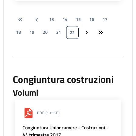
13
14
15
16
17
18
19
20
21
22
Congiuntura costruzioni
Volumi
PDF
(115KB)
Congiuntura Unioncamere - Costruzioni -
4° trimestre 2017