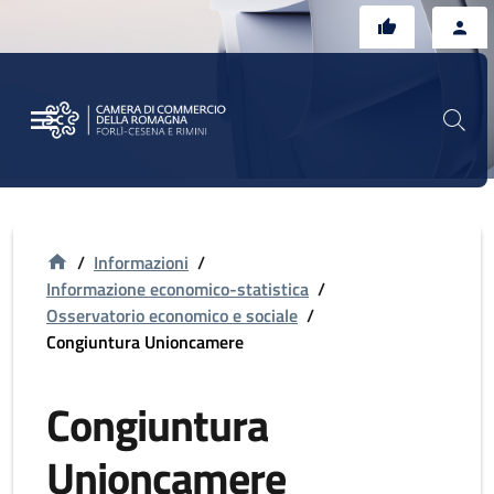
Vai al contenuto principale
Vai al footer
/
Informazioni
/
Informazione economico-statistica
/
Osservatorio economico e sociale
/
Congiuntura Unioncamere
Congiuntura
Unioncamere