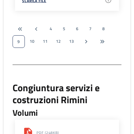
SCARICA FILE
4
5
6
7
8
10
11
12
13
9
Congiuntura servizi e
costruzioni Rimini
Volumi
PDF
(248KB)