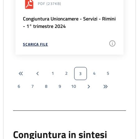
PDF
(237KB)
Congiuntura Unioncamere - Servizi - Rimini
- 1° trimestre 2024
SCARICA FILE
1
2
4
5
3
6
7
8
9
10
Congiuntura in sintesi