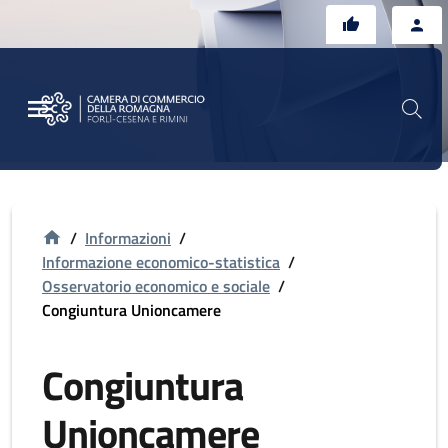
Vai al contenuto principale
Vai al footer
/
Informazioni
/
Informazione economico-statistica
/
Osservatorio economico e sociale
/
Congiuntura Unioncamere
Congiuntura
Unioncamere