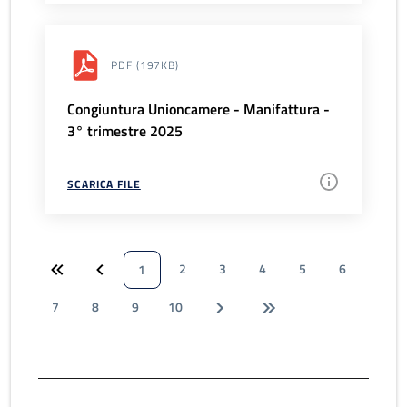
PDF
(197KB)
Congiuntura Unioncamere - Manifattura -
3° trimestre 2025
SCARICA FILE
2
3
4
5
6
1
7
8
9
10