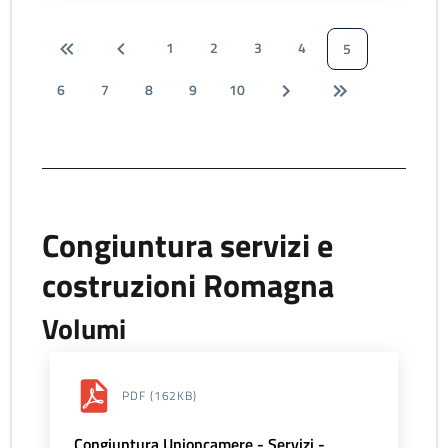
1
2
3
4
5
6
7
8
9
10
Congiuntura servizi e
costruzioni Romagna
Volumi
PDF
(162KB)
Congiuntura Unioncamere - Servizi -