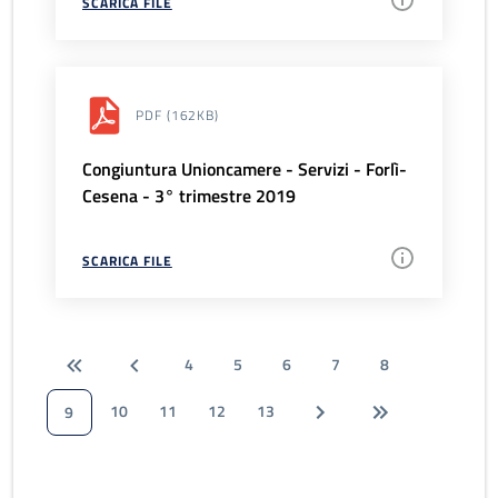
SCARICA FILE
PDF
(162KB)
Congiuntura Unioncamere - Servizi - Forlì-
Cesena - 3° trimestre 2019
SCARICA FILE
4
5
6
7
8
10
11
12
13
9