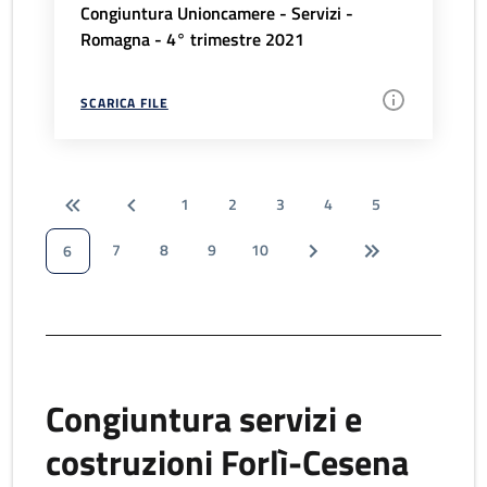
Congiuntura Unioncamere - Servizi -
Romagna - 4° trimestre 2021
SCARICA FILE
1
2
3
4
5
7
8
9
10
6
Congiuntura servizi e
costruzioni Forlì-Cesena