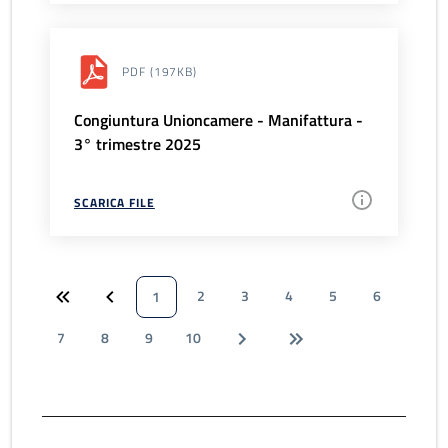
PDF
(197KB)
Congiuntura Unioncamere - Manifattura -
3° trimestre 2025
SCARICA FILE
2
3
4
5
6
1
7
8
9
10