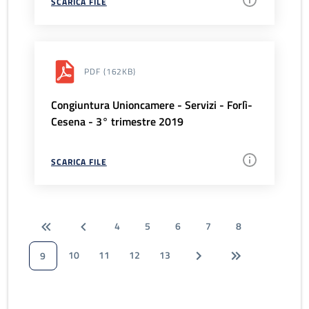
SCARICA FILE
PDF
(162KB)
Congiuntura Unioncamere - Servizi - Forlì-
Cesena - 3° trimestre 2019
SCARICA FILE
4
5
6
7
8
10
11
12
13
9