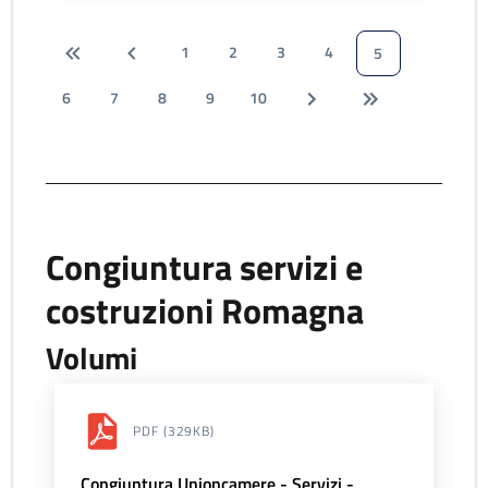
1
2
3
4
5
6
7
8
9
10
Congiuntura servizi e
costruzioni Romagna
Volumi
PDF
(329KB)
Congiuntura Unioncamere - Servizi -