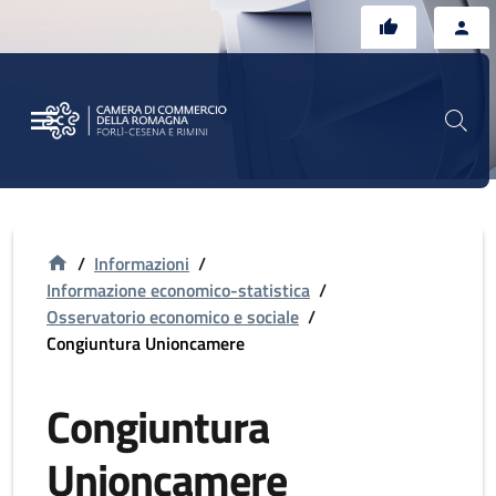
Vai al contenuto principale
Vai al footer
/
Informazioni
/
Informazione economico-statistica
/
Osservatorio economico e sociale
/
Congiuntura Unioncamere
Congiuntura
Unioncamere