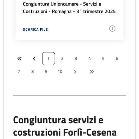
Congiuntura Unioncamere - Servizi e
Costruzioni - Romagna - 3° trimestre 2025
SCARICA FILE
2
3
4
5
6
1
7
8
9
10
Congiuntura servizi e
costruzioni Forlì-Cesena