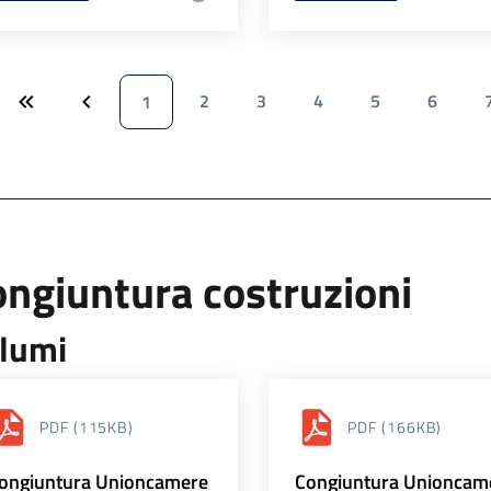
2
3
4
5
6
1
ngiuntura costruzioni
lumi
PDF
(115KB)
PDF
(166KB)
ongiuntura Unioncamere
Congiuntura Unioncam