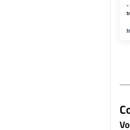
-
t
S
C
Vo