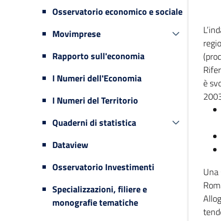
Osservatorio economico e sociale
L’in
Movimprese
regi
Rapporto sull'economia
(prod
Rifer
I Numeri dell'Economia
è svo
2003
I Numeri del Territorio
Quaderni di statistica
Dataview
Osservatorio Investimenti
Una 
Romag
Specializzazioni, filiere e
Allog
monografie tematiche
tende