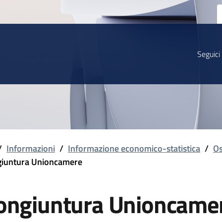
Seguici
/
Informazioni
/
Informazione economico-statistica
/
Os
iuntura Unioncamere
ongiuntura Unioncame