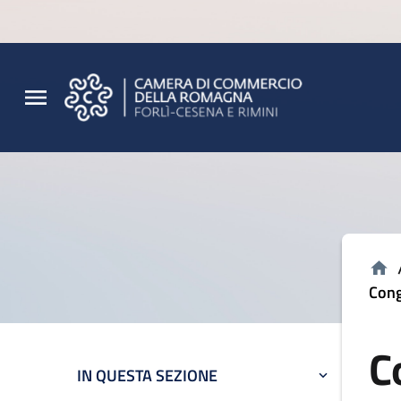
Vai al contenuto principale
Vai al footer
Cong
C
IN QUESTA SEZIONE