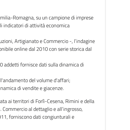
 Emilia-Romagna, su un campione di imprese
i indicatori di attività economica
truzioni, Artigianato e Commercio -, l’indagine
onibile online dal 2010 con serie storica dal
0 addetti fornisce dati sulla dinamica di
ull'andamento del volume d'affari;
inamica di vendite e giacenze.
 ai territori di Forlì-Cesena, Rimini e della
e. Commercio al dettaglio e all’ingrosso,
2011, forniscono dati congiunturali e