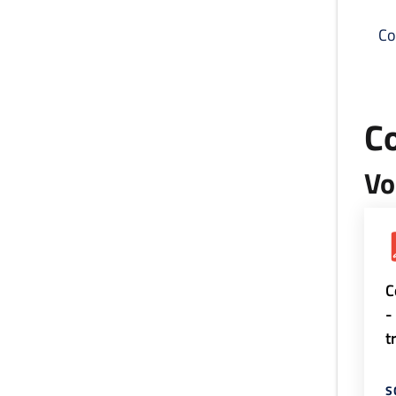
Co
C
Vo
C
-
t
S