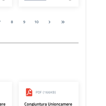
7
8
9
10
PDF
(166KB)
ere
Congiuntura Unioncamere