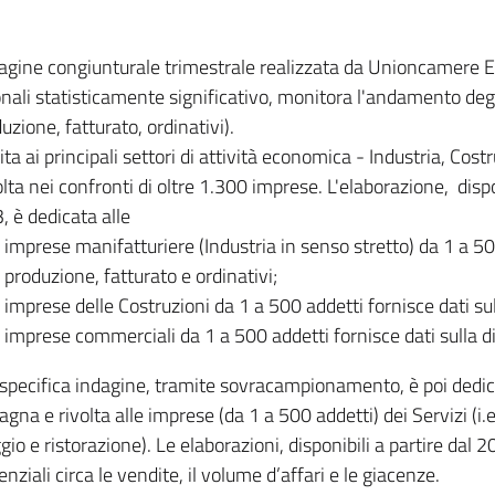
dagine congiunturale trimestrale realizzata da Unioncamere
onali statisticamente significativo, monitora l'andamento degl
uzione, fatturato, ordinativi).
ita ai principali settori di attività economica - Industria, Cos
lta nei confronti di oltre 1.300 imprese. L'elaborazione, disp
, è dedicata alle
imprese manifatturiere (Industria in senso stretto) da 1 a 50
produzione, fatturato e ordinativi;
imprese delle Costruzioni da 1 a 500 addetti fornisce dati s
imprese commerciali da 1 a 500 addetti fornisce dati sulla d
specifica indagine, tramite sovracampionamento, è poi dedicata
na e rivolta alle imprese (da 1 a 500 addetti) dei Servizi (i.
gio e ristorazione). Le elaborazioni, disponibili a partire dal 
nziali circa le vendite, il volume d’affari e le giacenze.