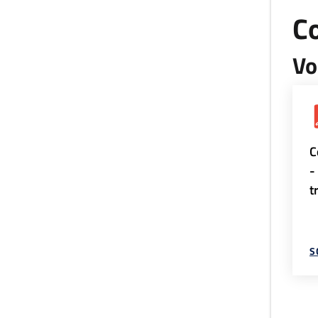
Co
Vo
C
-
t
S