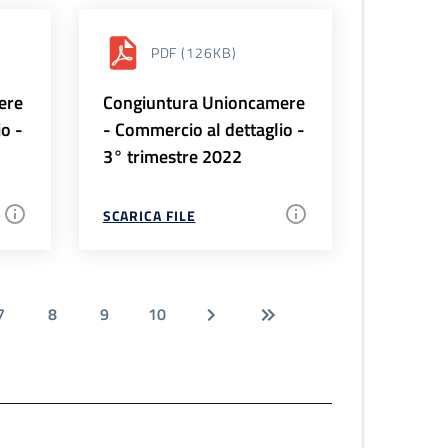
PDF
(126KB)
ere
Congiuntura Unioncamere
io -
- Commercio al dettaglio -
3° trimestre 2022
SCARICA FILE
7
8
9
10