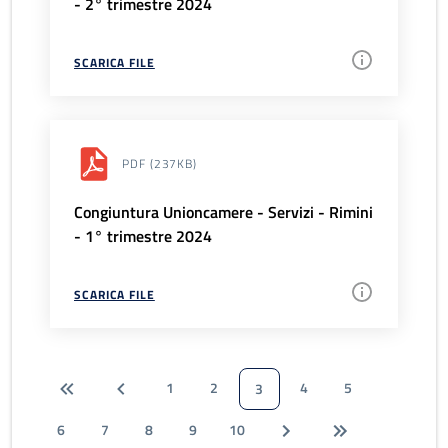
- 2° trimestre 2024
SCARICA FILE
PDF
(237KB)
Congiuntura Unioncamere - Servizi - Rimini
- 1° trimestre 2024
SCARICA FILE
1
2
4
5
3
6
7
8
9
10