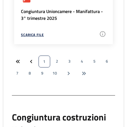
Congiuntura Unioncamere - Manifattura -
3° trimestre 2025
SCARICA FILE
2
3
4
5
6
1
7
8
9
10
Congiuntura costruzioni