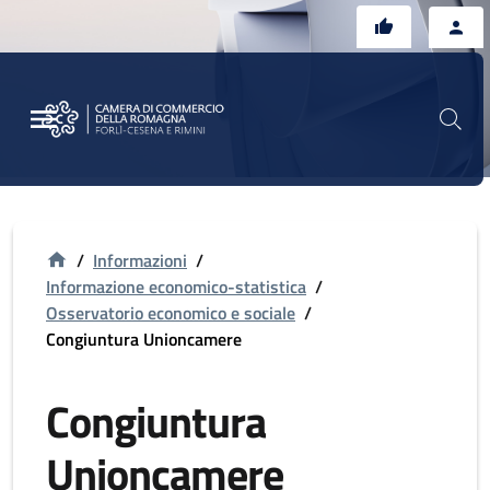
Vai al contenuto principale
Vai al footer
/
Informazioni
/
Informazione economico-statistica
/
Osservatorio economico e sociale
/
Congiuntura Unioncamere
Congiuntura
Unioncamere