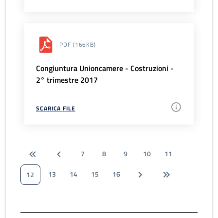
PDF
(166KB)
Congiuntura Unioncamere - Costruzioni -
2° trimestre 2017
SCARICA FILE
7
8
9
10
11
13
14
15
16
12