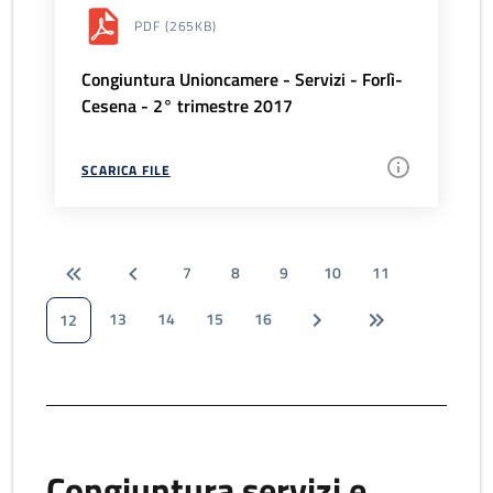
PDF
(265KB)
Congiuntura Unioncamere - Servizi - Forlì-
Cesena - 2° trimestre 2017
SCARICA FILE
7
8
9
10
11
13
14
15
16
12
Congiuntura servizi e