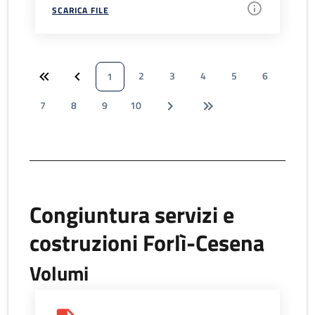
SCARICA FILE
2
3
4
5
6
1
7
8
9
10
Congiuntura servizi e
costruzioni Forlì-Cesena
Volumi