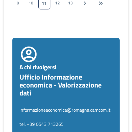
9
10
12
13
11
A chi rivolgersi
Ufficio Informazione
economica - Valorizzazione
dati
informazioneeconomica@romagna.camcom.it
tel. +39 0543 713265