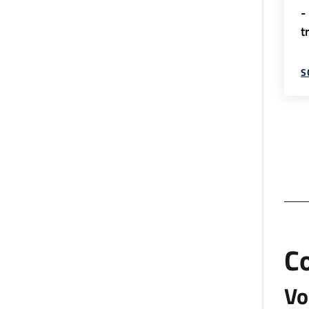
-
t
S
C
Vo