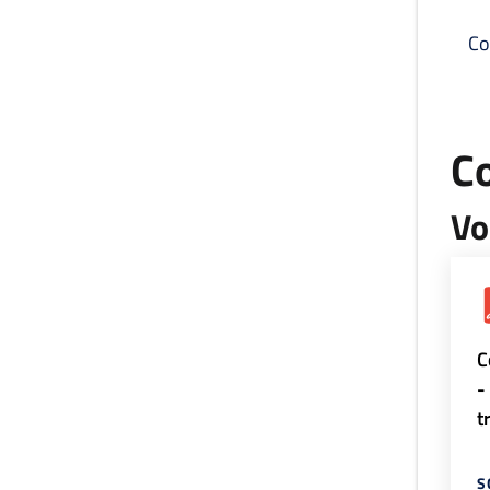
Co
C
Vo
C
-
t
S