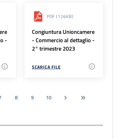
PDF
(126KB)
ere
Congiuntura Unioncamere
io -
- Commercio al dettaglio -
2° trimestre 2023
SCARICA FILE
7
8
9
10