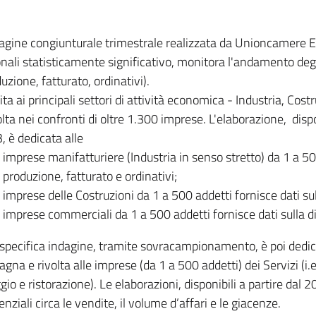
dagine congiunturale trimestrale realizzata da Unioncamere
onali statisticamente significativo, monitora l'andamento degl
uzione, fatturato, ordinativi).
ita ai principali settori di attività economica - Industria, Cos
lta nei confronti di oltre 1.300 imprese. L'elaborazione, disp
, è dedicata alle
imprese manifatturiere (Industria in senso stretto) da 1 a 50
produzione, fatturato e ordinativi;
imprese delle Costruzioni da 1 a 500 addetti fornisce dati s
imprese commerciali da 1 a 500 addetti fornisce dati sulla d
specifica indagine, tramite sovracampionamento, è poi dedicata
na e rivolta alle imprese (da 1 a 500 addetti) dei Servizi (i.
gio e ristorazione). Le elaborazioni, disponibili a partire dal 
nziali circa le vendite, il volume d’affari e le giacenze.