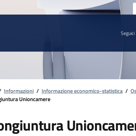
Seguici
/
Informazioni
/
Informazione economico-statistica
/
Os
iuntura Unioncamere
ongiuntura Unioncame