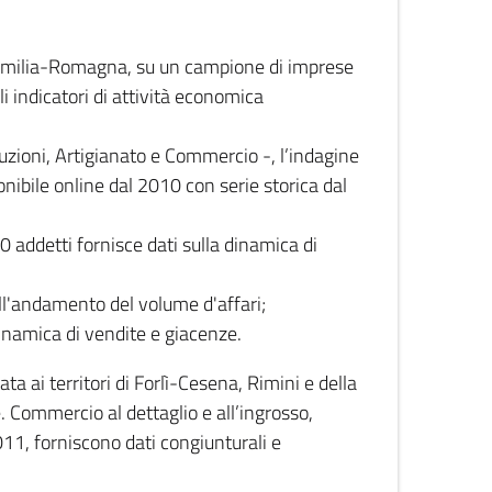
 Emilia-Romagna, su un campione di imprese
i indicatori di attività economica
truzioni, Artigianato e Commercio -, l’indagine
onibile online dal 2010 con serie storica dal
0 addetti fornisce dati sulla dinamica di
ull'andamento del volume d'affari;
inamica di vendite e giacenze.
 ai territori di Forlì-Cesena, Rimini e della
e. Commercio al dettaglio e all’ingrosso,
2011, forniscono dati congiunturali e