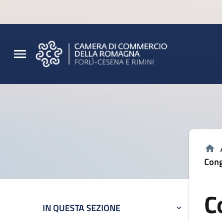
Vai al contenuto principale
Vai al footer
Cong
C
IN QUESTA SEZIONE