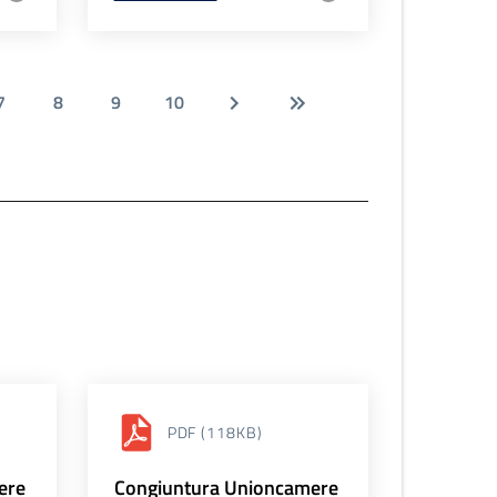
7
8
9
10
PDF
(118KB)
ere
Congiuntura Unioncamere