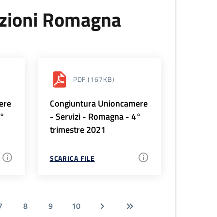
uzioni Romagna
PDF
(167KB)
ere
Congiuntura Unioncamere
1°
- Servizi - Romagna - 4°
trimestre 2021
SCARICA FILE
7
8
9
10