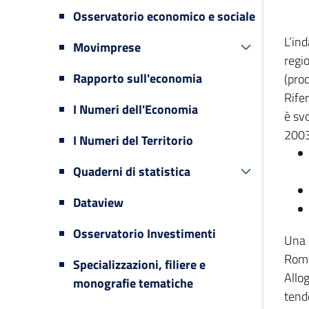
Osservatorio economico e sociale
L’in
Movimprese
regi
Rapporto sull'economia
(prod
Rifer
I Numeri dell'Economia
è svo
2003
I Numeri del Territorio
Quaderni di statistica
Dataview
Osservatorio Investimenti
Una 
Romag
Specializzazioni, filiere e
Allog
monografie tematiche
tende