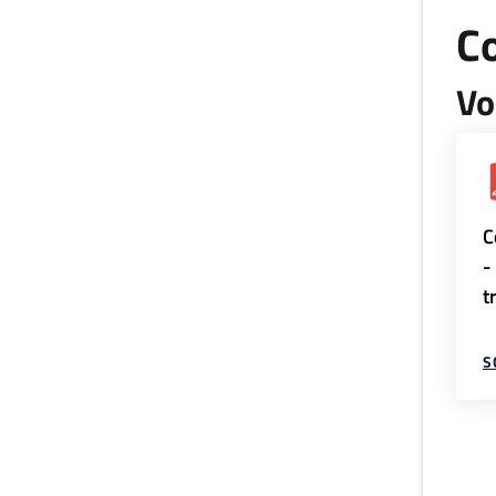
Co
Vo
C
-
t
S