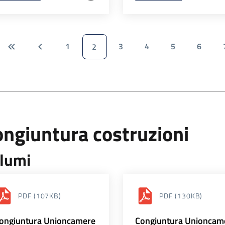
1
3
4
5
6
2
ngiuntura costruzioni
lumi
PDF
(107KB)
PDF
(130KB)
ongiuntura Unioncamere
Congiuntura Unioncam