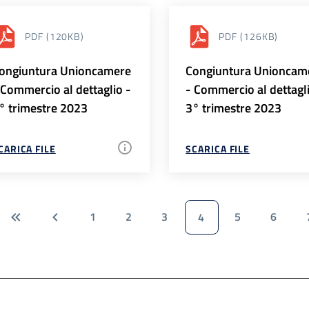
PDF
(120KB)
PDF
(126KB)
ongiuntura Unioncamere
Congiuntura Unioncam
 Commercio al dettaglio -
- Commercio al dettagl
° trimestre 2023
3° trimestre 2023
CARICA FILE
SCARICA FILE
1
2
3
5
6
4