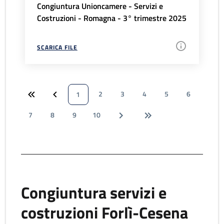
Congiuntura Unioncamere - Servizi e
Costruzioni - Romagna - 3° trimestre 2025
SCARICA FILE
2
3
4
5
6
1
7
8
9
10
Congiuntura servizi e
costruzioni Forlì-Cesena