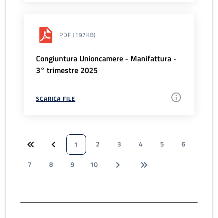
PDF
(197KB)
Congiuntura Unioncamere - Manifattura -
3° trimestre 2025
SCARICA FILE
2
3
4
5
6
1
7
8
9
10