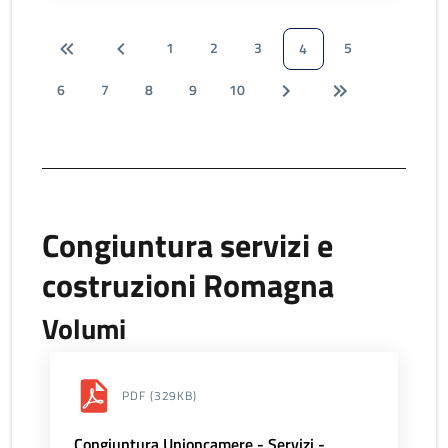
1
2
3
5
4
6
7
8
9
10
Congiuntura servizi e
costruzioni Romagna
Volumi
PDF
(329KB)
Congiuntura Unioncamere - Servizi -