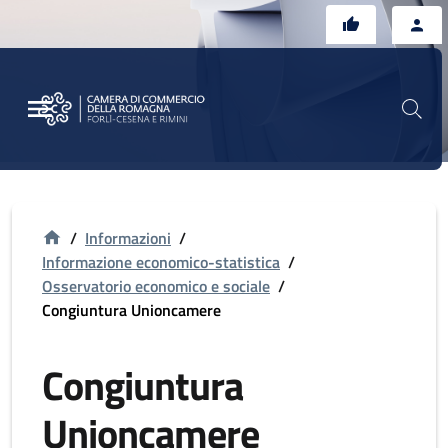
Vai al contenuto principale
Vai al footer
/
Informazioni
/
Informazione economico-statistica
/
Osservatorio economico e sociale
/
Congiuntura Unioncamere
Congiuntura
Unioncamere