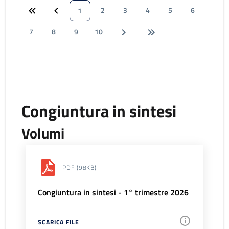
2
3
4
5
6
1
7
8
9
10
Congiuntura in sintesi
Volumi
PDF
(98KB)
Congiuntura in sintesi - 1° trimestre 2026
SCARICA FILE