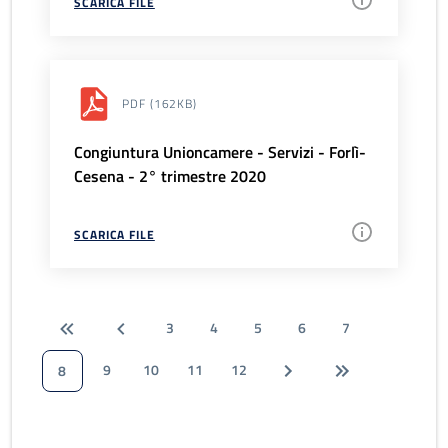
SCARICA FILE
PDF
(162KB)
Congiuntura Unioncamere - Servizi - Forlì-
Cesena - 2° trimestre 2020
SCARICA FILE
3
4
5
6
7
9
10
11
12
8