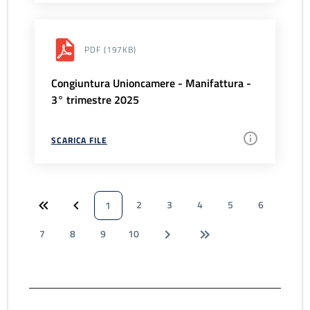
PDF
(197KB)
Congiuntura Unioncamere - Manifattura -
3° trimestre 2025
SCARICA FILE
2
3
4
5
6
1
7
8
9
10