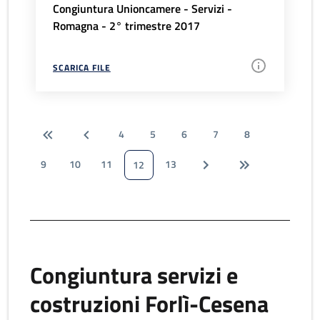
Congiuntura Unioncamere - Servizi -
Romagna - 2° trimestre 2017
SCARICA FILE
4
5
6
7
8
9
10
11
13
12
Congiuntura servizi e
costruzioni Forlì-Cesena