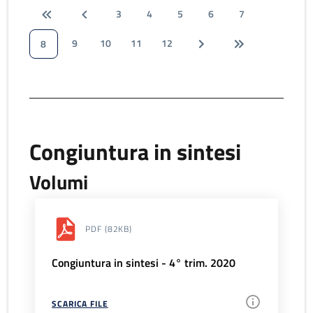
3
4
5
6
7
9
10
11
12
8
Congiuntura in sintesi
Volumi
PDF
(82KB)
Congiuntura in sintesi - 4° trim. 2020
SCARICA FILE