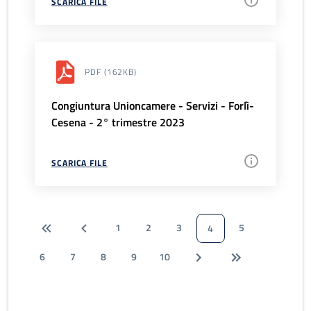
SCARICA FILE
PDF
(162KB)
Congiuntura Unioncamere - Servizi - Forlì-
Cesena - 2° trimestre 2023
SCARICA FILE
1
2
3
5
4
6
7
8
9
10