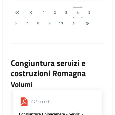
1
2
3
5
4
6
7
8
9
10
Congiuntura servizi e
costruzioni Romagna
Volumi
PDF
(161KB)
Congiuntura Unioncamere - Servizi -