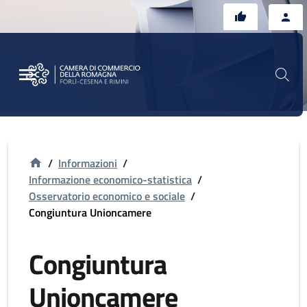
Vai al contenuto principale
Vai al footer
/
Informazioni
/
Informazione economico-statistica
/
Osservatorio economico e sociale
/
Congiuntura Unioncamere
Congiuntura
Unioncamere