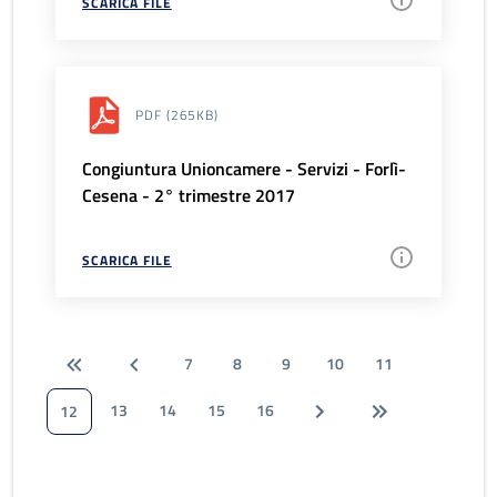
SCARICA FILE
PDF
(265KB)
Congiuntura Unioncamere - Servizi - Forlì-
Cesena - 2° trimestre 2017
SCARICA FILE
7
8
9
10
11
13
14
15
16
12