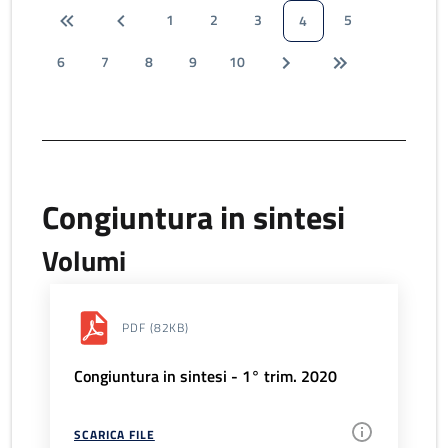
1
2
3
5
4
6
7
8
9
10
Congiuntura in sintesi
Volumi
PDF
(82KB)
Congiuntura in sintesi - 1° trim. 2020
SCARICA FILE