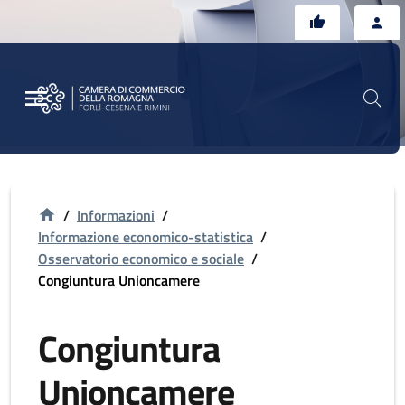
Vai al contenuto principale
Vai al footer
/
Informazioni
/
Informazione economico-statistica
/
Osservatorio economico e sociale
/
Congiuntura Unioncamere
Congiuntura
Unioncamere