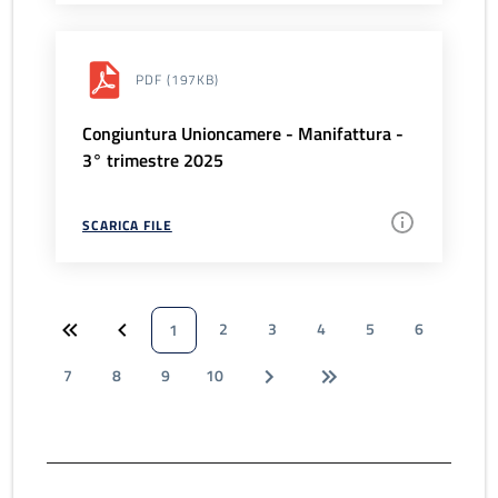
PDF
(197KB)
Congiuntura Unioncamere - Manifattura -
3° trimestre 2025
SCARICA FILE
2
3
4
5
6
1
7
8
9
10