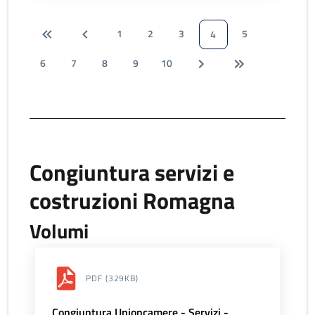
1
2
3
5
4
6
7
8
9
10
Congiuntura servizi e
costruzioni Romagna
Volumi
PDF
(329KB)
Congiuntura Unioncamere - Servizi -