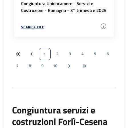
Congiuntura Unioncamere - Servizi e
Costruzioni - Romagna - 3° trimestre 2025
SCARICA FILE
2
3
4
5
6
1
7
8
9
10
Congiuntura servizi e
costruzioni Forlì-Cesena