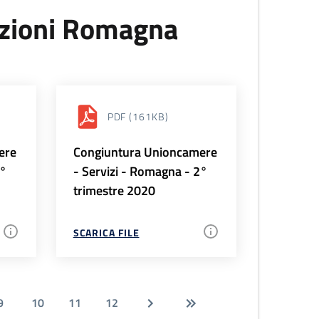
uzioni Romagna
PDF
(161KB)
ere
Congiuntura Unioncamere
3°
- Servizi - Romagna - 2°
trimestre 2020
SCARICA FILE
9
10
11
12