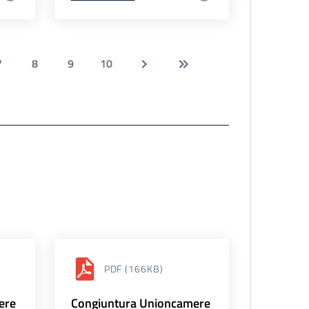
7
8
9
10
PDF
(166KB)
ere
Congiuntura Unioncamere