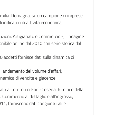
 Emilia-Romagna, su un campione di imprese
i indicatori di attività economica
truzioni, Artigianato e Commercio -, l’indagine
onibile online dal 2010 con serie storica dal
0 addetti fornisce dati sulla dinamica di
ull'andamento del volume d'affari;
inamica di vendite e giacenze.
 ai territori di Forlì-Cesena, Rimini e della
e. Commercio al dettaglio e all’ingrosso,
2011, forniscono dati congiunturali e