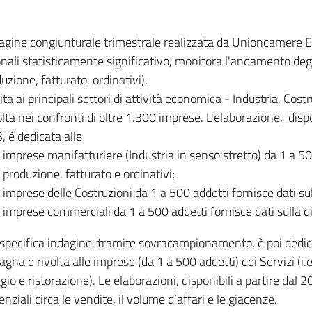
dagine congiunturale trimestrale realizzata da Unioncamere
onali statisticamente significativo, monitora l'andamento degl
uzione, fatturato, ordinativi).
ita ai principali settori di attività economica - Industria, Cos
lta nei confronti di oltre 1.300 imprese. L'elaborazione, disp
, è dedicata alle
imprese manifatturiere (Industria in senso stretto) da 1 a 50
produzione, fatturato e ordinativi;
imprese delle Costruzioni da 1 a 500 addetti fornisce dati s
imprese commerciali da 1 a 500 addetti fornisce dati sulla d
specifica indagine, tramite sovracampionamento, è poi dedicata
na e rivolta alle imprese (da 1 a 500 addetti) dei Servizi (i.
gio e ristorazione). Le elaborazioni, disponibili a partire dal 
nziali circa le vendite, il volume d’affari e le giacenze.