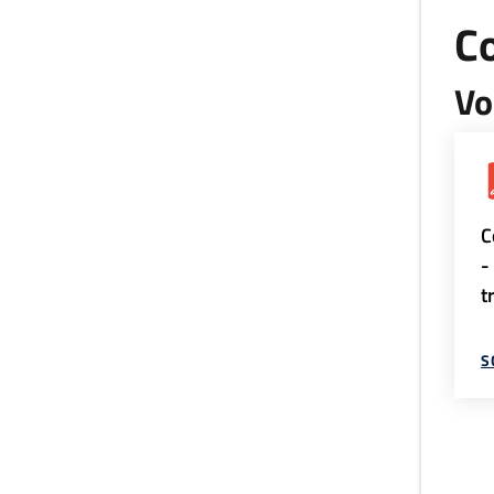
Co
Vo
C
-
t
S