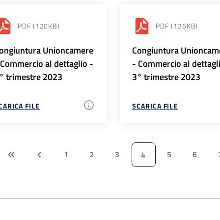
PDF
(120KB)
PDF
(126KB)
ongiuntura Unioncamere
Congiuntura Unioncam
 Commercio al dettaglio -
- Commercio al dettagl
° trimestre 2023
3° trimestre 2023
CARICA FILE
SCARICA FILE
1
2
3
5
6
4