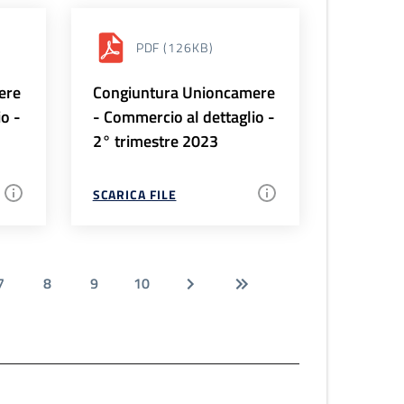
PDF
(126KB)
ere
Congiuntura Unioncamere
io -
- Commercio al dettaglio -
2° trimestre 2023
SCARICA FILE
7
8
9
10