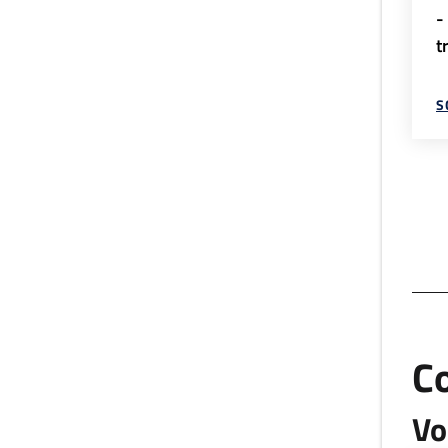
-
t
S
C
Vo