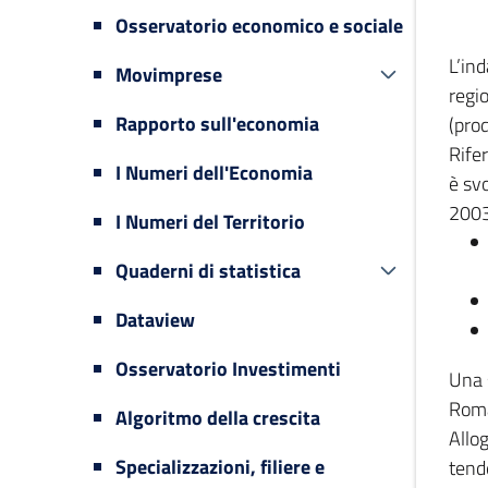
Osservatorio economico e sociale
L’in
Movimprese
regi
Rapporto sull'economia
(prod
Rifer
I Numeri dell'Economia
è svo
2003
I Numeri del Territorio
Quaderni di statistica
Dataview
Osservatorio Investimenti
Una 
Romag
Algoritmo della crescita
Allog
Specializzazioni, filiere e
tende