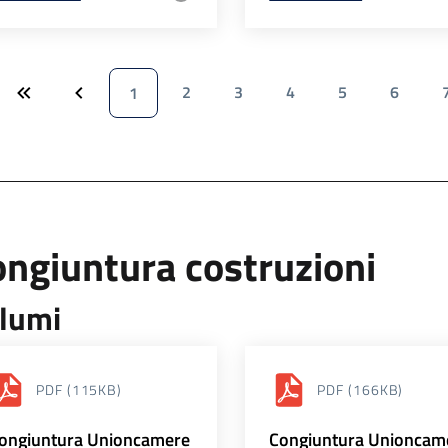
2
3
4
5
6
1
ngiuntura costruzioni
lumi
PDF
(115KB)
PDF
(166KB)
ongiuntura Unioncamere
Congiuntura Unioncam