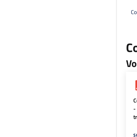
Co
C
Vo
C
-
t
S