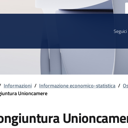
Seguici
/
Informazioni
/
Informazione economico-statistica
/
Os
iuntura Unioncamere
ongiuntura Unioncame