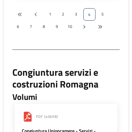
1
2
3
5
4
6
7
8
9
10
Congiuntura servizi e
costruzioni Romagna
Volumi
PDF
(406KB)
Congiuntura Unioncamere - Servizi -