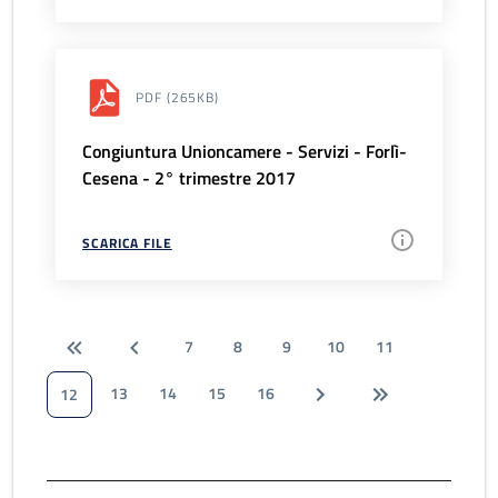
PDF
(265KB)
Congiuntura Unioncamere - Servizi - Forlì-
Cesena - 2° trimestre 2017
SCARICA FILE
7
8
9
10
11
13
14
15
16
12