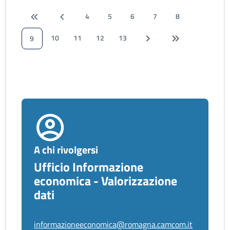
4
5
6
7
8
10
11
12
13
9
A chi rivolgersi
Ufficio Informazione
economica - Valorizzazione
dati
informazioneeconomica@romagna.camcom.it