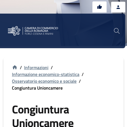
Vai al contenuto principale
Vai al footer
/
Informazioni
/
Informazione economico-statistica
/
Osservatorio economico e sociale
/
Congiuntura Unioncamere
Congiuntura
Unioncamere