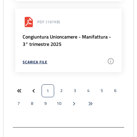
PDF
(197KB)
Congiuntura Unioncamere - Manifattura -
3° trimestre 2025
SCARICA FILE
2
3
4
5
6
1
7
8
9
10