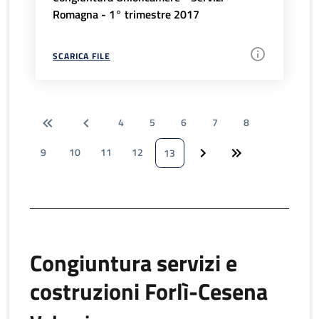
Romagna - 1° trimestre 2017
SCARICA FILE
4
5
6
7
8
9
10
11
12
13
Congiuntura servizi e
costruzioni Forlì-Cesena