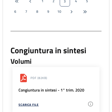
1
2
4
5
3
6
7
8
9
10
Congiuntura in sintesi
Volumi
PDF
(82KB)
Congiuntura in sintesi - 1° trim. 2020
SCARICA FILE