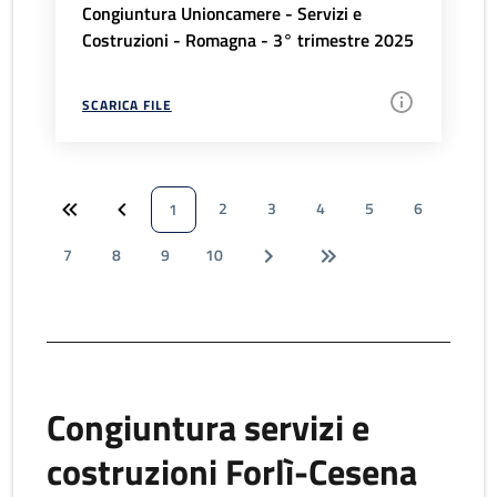
Congiuntura Unioncamere - Servizi e
Costruzioni - Romagna - 3° trimestre 2025
SCARICA FILE
2
3
4
5
6
1
7
8
9
10
Congiuntura servizi e
costruzioni Forlì-Cesena