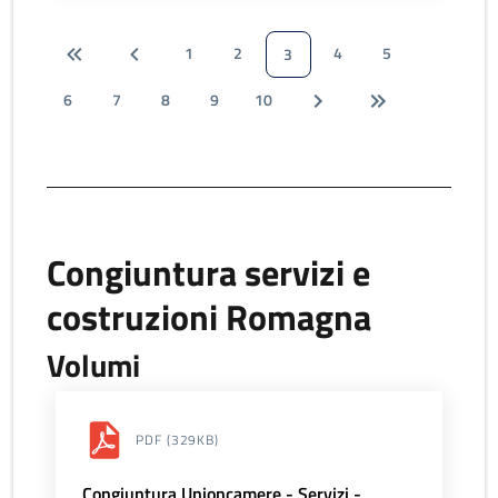
1
2
4
5
3
6
7
8
9
10
Congiuntura servizi e
costruzioni Romagna
Volumi
PDF
(329KB)
Congiuntura Unioncamere - Servizi -