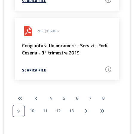
SCARICA FILE
PDF
(162KB)
Congiuntura Unioncamere - Servizi - Forlì-
Cesena - 3° trimestre 2019
SCARICA FILE
4
5
6
7
8
10
11
12
13
9