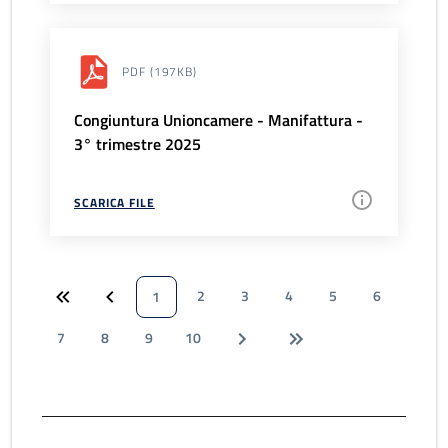
PDF
(197KB)
Congiuntura Unioncamere - Manifattura -
3° trimestre 2025
SCARICA FILE
2
3
4
5
6
1
7
8
9
10