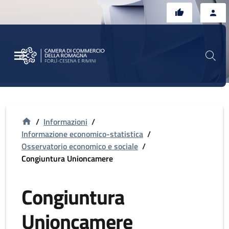
Vai al contenuto principale
Vai al footer
/
Informazioni
/
Informazione economico-statistica
/
Osservatorio economico e sociale
/
Congiuntura Unioncamere
Congiuntura
Unioncamere