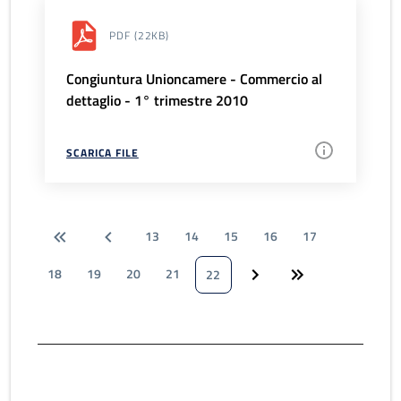
PDF
(22KB)
Congiuntura Unioncamere - Commercio al
dettaglio - 1° trimestre 2010
SCARICA FILE
13
14
15
16
17
18
19
20
21
22