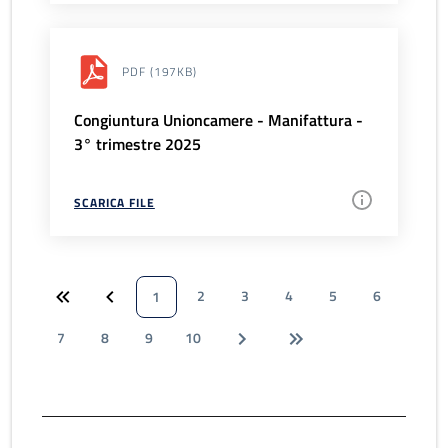
PDF
(197KB)
Congiuntura Unioncamere - Manifattura -
3° trimestre 2025
SCARICA FILE
2
3
4
5
6
1
7
8
9
10