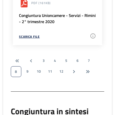
PDF
(161KB)
Congiuntura Unioncamere - Servizi - Rimini
- 2° trimestre 2020
SCARICA FILE
3
4
5
6
7
9
10
11
12
8
Congiuntura in sintesi