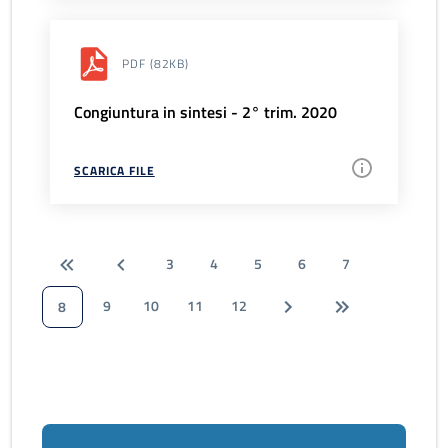
PDF
(82KB)
Congiuntura in sintesi - 2° trim. 2020
SCARICA FILE
3
4
5
6
7
9
10
11
12
8