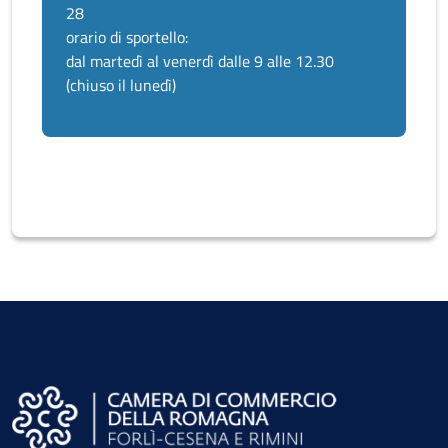
28
orario di sportello:
dal martedì al venerdì dalle 9 alle 12.30
(chiuso il lunedì)