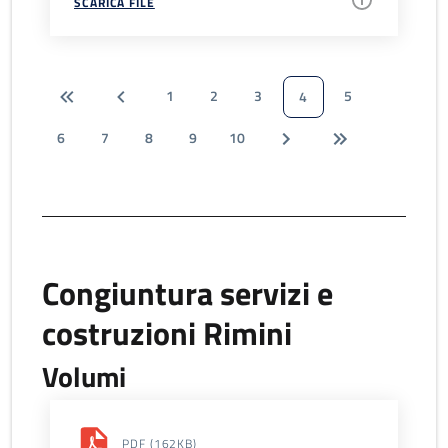
SCARICA FILE
1
2
3
5
4
6
7
8
9
10
Congiuntura servizi e
costruzioni Rimini
Volumi
PDF
(162KB)