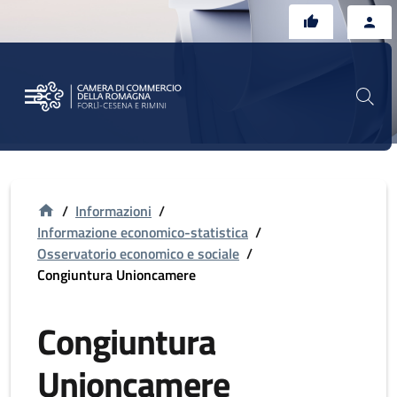
Vai al contenuto principale
Vai al footer
/
Informazioni
/
Informazione economico-statistica
/
Osservatorio economico e sociale
/
Congiuntura Unioncamere
Congiuntura
Unioncamere