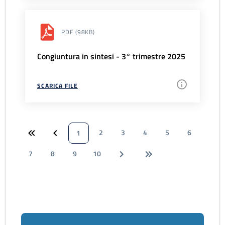
PDF
(98KB)
Congiuntura in sintesi - 3° trimestre 2025
SCARICA FILE
2
3
4
5
6
1
7
8
9
10