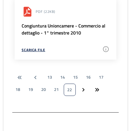
PDF
(22KB)
Congiuntura Unioncamere - Commercio al
dettaglio - 1° trimestre 2010
SCARICA FILE
13
14
15
16
17
18
19
20
21
22