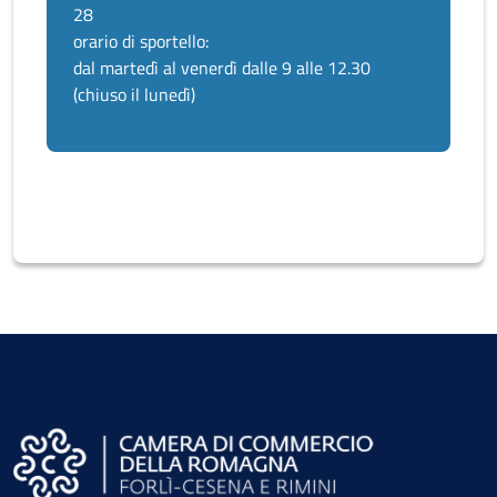
28
orario di sportello:
dal martedì al venerdì dalle 9 alle 12.30
(chiuso il lunedì)