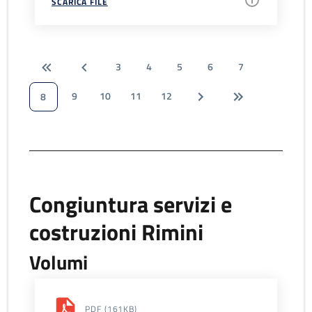
SCARICA FILE
3
4
5
6
7
9
10
11
12
8
Congiuntura servizi e
costruzioni Rimini
Volumi
PDF
(161KB)