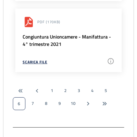
PDF
(170KB)
Congiuntura Unioncamere - Manifattura -
4° trimestre 2021
SCARICA FILE
1
2
3
4
5
7
8
9
10
6