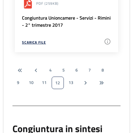
PDF
(259KB)
Congiuntura Unioncamere - Servizi - Rimini
- 2° trimestre 2017
SCARICA FILE
4
5
6
7
8
9
10
11
13
12
Congiuntura in sintesi