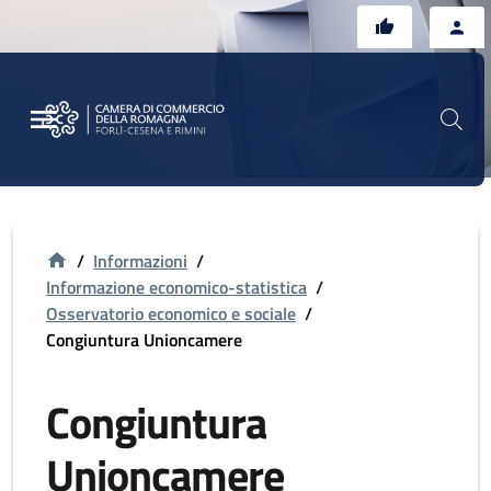
Vai al contenuto principale
Vai al footer
/
Informazioni
/
Informazione economico-statistica
/
Osservatorio economico e sociale
/
Congiuntura Unioncamere
Congiuntura
Unioncamere