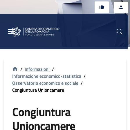
Vai al contenuto principale
Vai al footer
/
Informazioni
/
Informazione economico-statistica
/
Osservatorio economico e sociale
/
Congiuntura Unioncamere
Congiuntura
Unioncamere