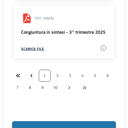
PDF
(98KB)
Congiuntura in sintesi - 3° trimestre 2025
SCARICA FILE
2
3
4
5
6
1
7
8
9
10