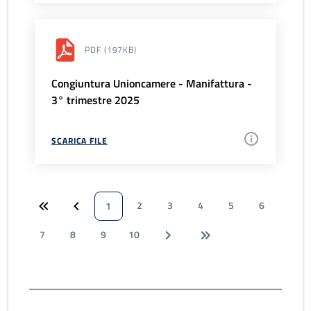
PDF
(197KB)
Congiuntura Unioncamere - Manifattura -
3° trimestre 2025
SCARICA FILE
2
3
4
5
6
1
7
8
9
10