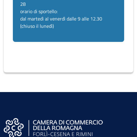
28
orario di sportello:
dal martedì al venerdì dalle 9 alle 12.30
(chiuso il lunedì)