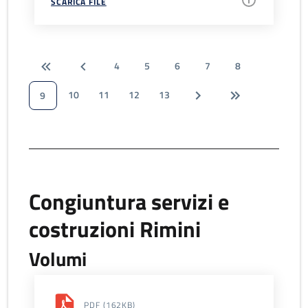
SCARICA FILE
4
5
6
7
8
10
11
12
13
9
Congiuntura servizi e
costruzioni Rimini
Volumi
PDF
(162KB)