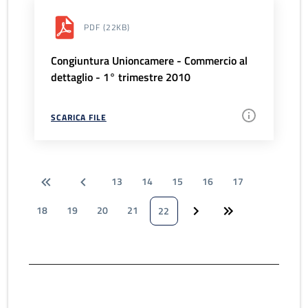
PDF
(22KB)
Congiuntura Unioncamere - Commercio al
dettaglio - 1° trimestre 2010
SCARICA FILE
13
14
15
16
17
18
19
20
21
22