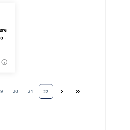
ere
io -
19
20
21
22