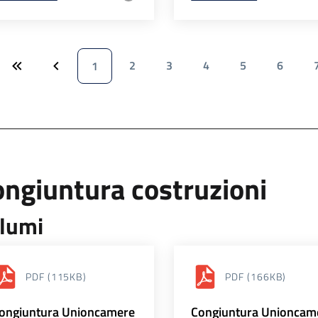
2
3
4
5
6
1
ngiuntura costruzioni
lumi
PDF
(115KB)
PDF
(166KB)
ongiuntura Unioncamere
Congiuntura Unioncam