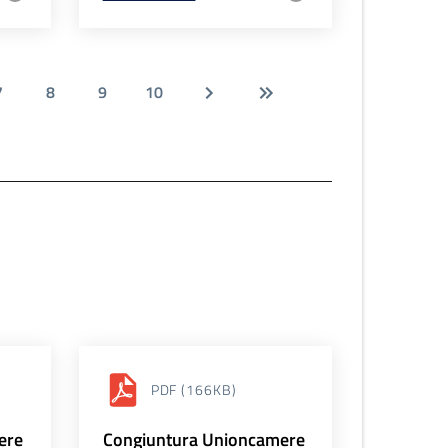
7
8
9
10
PDF
(166KB)
ere
Congiuntura Unioncamere