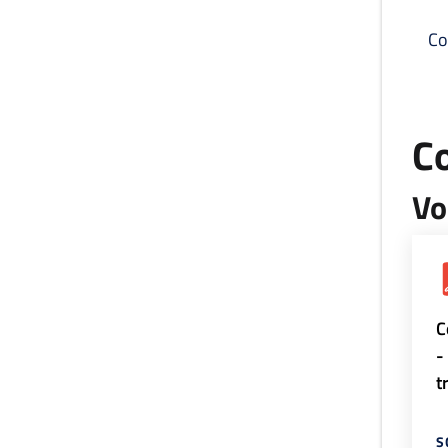
Co
C
Vo
C
-
t
S