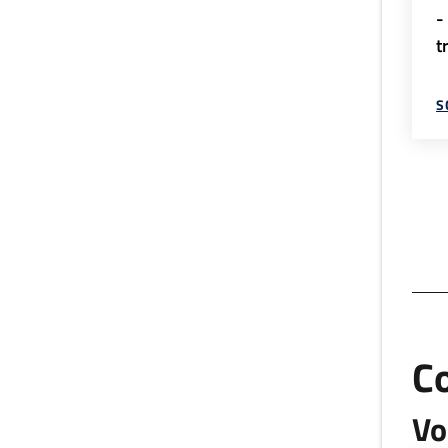
-
t
S
C
Vo