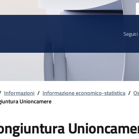
Seguici
/
Informazioni
/
Informazione economico-statistica
/
Os
iuntura Unioncamere
ongiuntura Unioncame