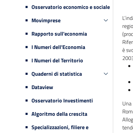
Osservatorio economico e sociale
L’in
Movimprese
regi
Rapporto sull'economia
(prod
Rifer
I Numeri dell'Economia
è svo
2003
I Numeri del Territorio
Quaderni di statistica
Dataview
Osservatorio Investimenti
Una 
Romag
Algoritmo della crescita
Allog
Specializzazioni, filiere e
tende