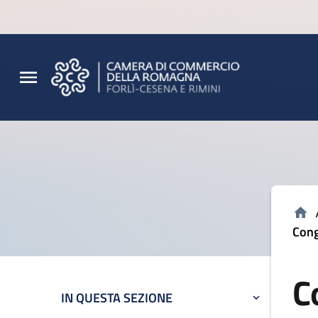
Vai al contenuto principale
Vai al footer
Cong
C
IN QUESTA SEZIONE