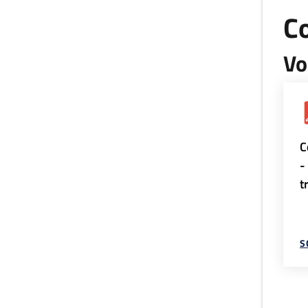
Co
Vo
C
-
t
S