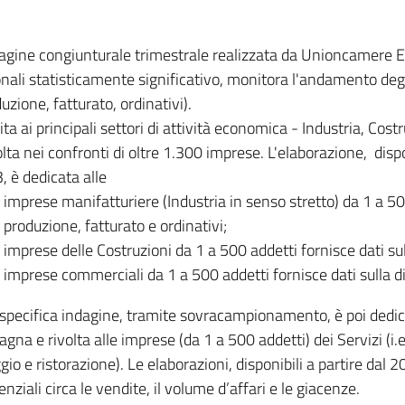
dagine congiunturale trimestrale realizzata da Unioncamere
onali statisticamente significativo, monitora l'andamento degl
uzione, fatturato, ordinativi).
ita ai principali settori di attività economica - Industria, Cos
lta nei confronti di oltre 1.300 imprese. L'elaborazione, disp
, è dedicata alle
imprese manifatturiere (Industria in senso stretto) da 1 a 50
produzione, fatturato e ordinativi;
imprese delle Costruzioni da 1 a 500 addetti fornisce dati s
imprese commerciali da 1 a 500 addetti fornisce dati sulla d
specifica indagine, tramite sovracampionamento, è poi dedicata
na e rivolta alle imprese (da 1 a 500 addetti) dei Servizi (i.
gio e ristorazione). Le elaborazioni, disponibili a partire dal 
nziali circa le vendite, il volume d’affari e le giacenze.