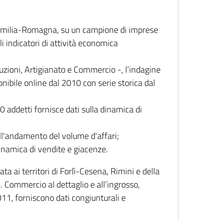
 Emilia-Romagna, su un campione di imprese
i indicatori di attività economica
truzioni, Artigianato e Commercio -, l’indagine
onibile online dal 2010 con serie storica dal
0 addetti fornisce dati sulla dinamica di
ull'andamento del volume d'affari;
inamica di vendite e giacenze.
 ai territori di Forlì-Cesena, Rimini e della
e. Commercio al dettaglio e all’ingrosso,
2011, forniscono dati congiunturali e