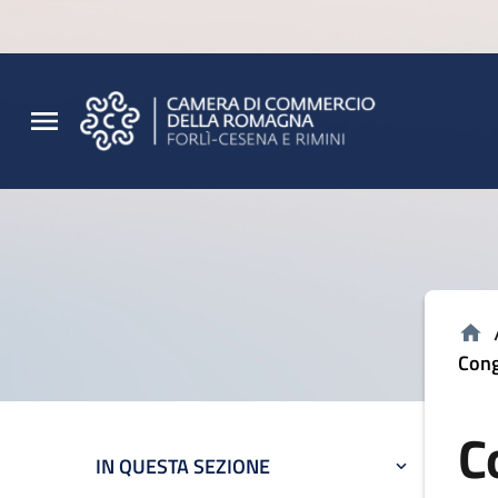
Vai al contenuto principale
Vai al footer
Cong
C
IN QUESTA SEZIONE