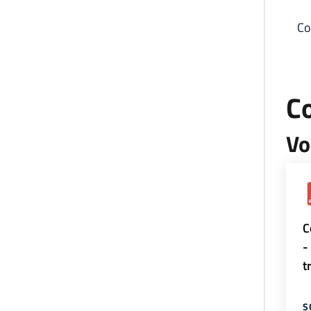
Co
C
Vo
C
-
t
S