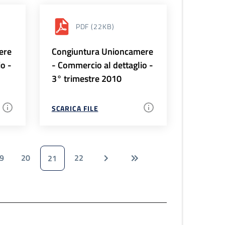
PDF
(22KB)
ere
Congiuntura Unioncamere
io -
- Commercio al dettaglio -
3° trimestre 2010
SCARICA FILE
9
20
22
21