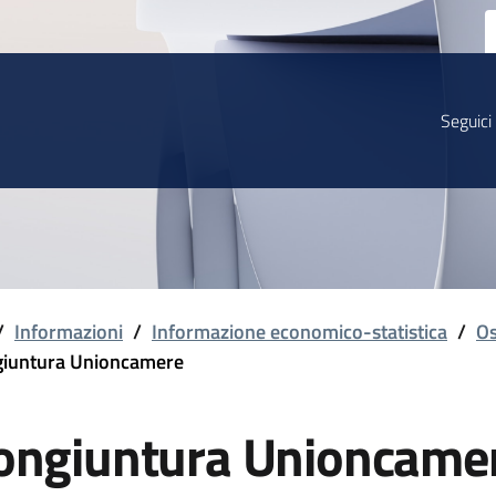
Seguici
/
Informazioni
/
Informazione economico-statistica
/
Os
iuntura Unioncamere
ongiuntura Unioncame