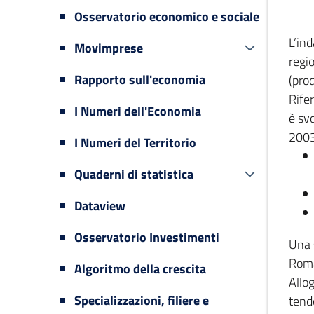
Osservatorio economico e sociale
L’in
Movimprese
regi
Rapporto sull'economia
(prod
Rifer
I Numeri dell'Economia
è svo
2003
I Numeri del Territorio
Quaderni di statistica
Dataview
Osservatorio Investimenti
Una 
Romag
Algoritmo della crescita
Allog
Specializzazioni, filiere e
tende