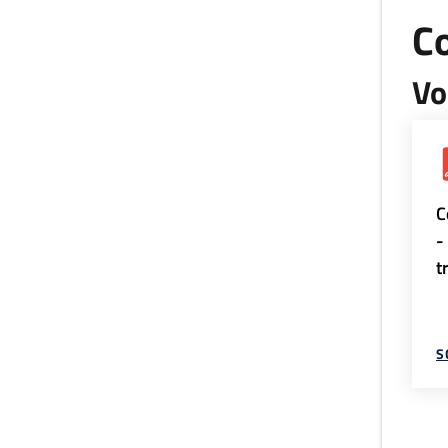
Co
Vo
C
-
t
S