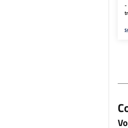
-
t
S
C
Vo