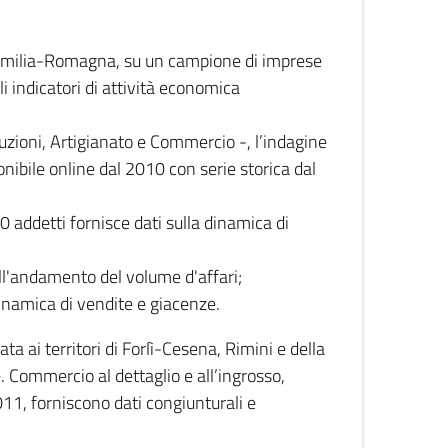
 Emilia-Romagna, su un campione di imprese
i indicatori di attività economica
truzioni, Artigianato e Commercio -, l’indagine
onibile online dal 2010 con serie storica dal
0 addetti fornisce dati sulla dinamica di
ull'andamento del volume d'affari;
inamica di vendite e giacenze.
 ai territori di Forlì-Cesena, Rimini e della
e. Commercio al dettaglio e all’ingrosso,
2011, forniscono dati congiunturali e