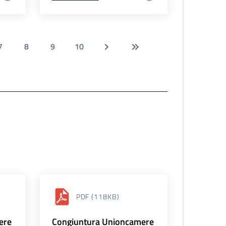
7
8
9
10
PDF
(118KB)
ere
Congiuntura Unioncamere