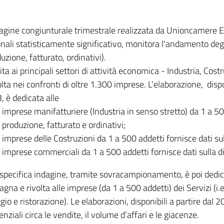
dagine congiunturale trimestrale realizzata da Unioncamere
onali statisticamente significativo, monitora l'andamento degl
uzione, fatturato, ordinativi).
ita ai principali settori di attività economica - Industria, Cos
lta nei confronti di oltre 1.300 imprese. L'elaborazione, disp
, è dedicata alle
imprese manifatturiere (Industria in senso stretto) da 1 a 50
produzione, fatturato e ordinativi;
imprese delle Costruzioni da 1 a 500 addetti fornisce dati s
imprese commerciali da 1 a 500 addetti fornisce dati sulla d
specifica indagine, tramite sovracampionamento, è poi dedicata
na e rivolta alle imprese (da 1 a 500 addetti) dei Servizi (i.
gio e ristorazione). Le elaborazioni, disponibili a partire dal 
nziali circa le vendite, il volume d’affari e le giacenze.