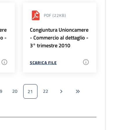
PDF
(22KB)
ere
Congiuntura Unioncamere
io -
- Commercio al dettaglio -
3° trimestre 2010
SCARICA FILE
9
20
22
21