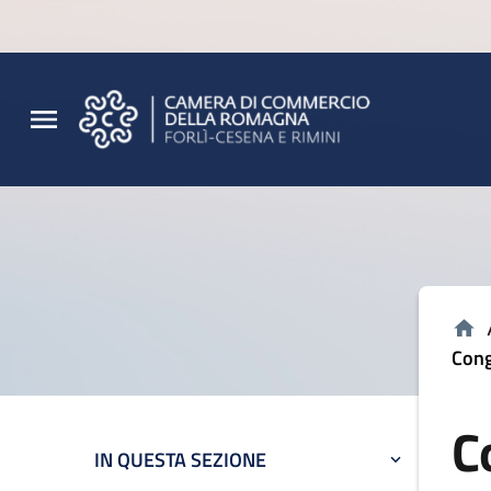
Vai al contenuto principale
Vai al footer
Cong
C
IN QUESTA SEZIONE