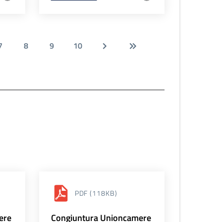
7
8
9
10
PDF
(118KB)
ere
Congiuntura Unioncamere