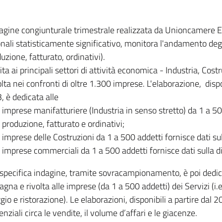
dagine congiunturale trimestrale realizzata da Unioncamere
onali statisticamente significativo, monitora l'andamento degl
uzione, fatturato, ordinativi).
ita ai principali settori di attività economica - Industria, Cos
lta nei confronti di oltre 1.300 imprese. L'elaborazione, disp
, è dedicata alle
imprese manifatturiere (Industria in senso stretto) da 1 a 50
produzione, fatturato e ordinativi;
imprese delle Costruzioni da 1 a 500 addetti fornisce dati s
imprese commerciali da 1 a 500 addetti fornisce dati sulla d
specifica indagine, tramite sovracampionamento, è poi dedicata
na e rivolta alle imprese (da 1 a 500 addetti) dei Servizi (i.
gio e ristorazione). Le elaborazioni, disponibili a partire dal 
nziali circa le vendite, il volume d’affari e le giacenze.