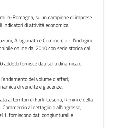
 Emilia-Romagna, su un campione di imprese
i indicatori di attività economica
truzioni, Artigianato e Commercio -, l’indagine
onibile online dal 2010 con serie storica dal
0 addetti fornisce dati sulla dinamica di
ull'andamento del volume d'affari;
inamica di vendite e giacenze.
 ai territori di Forlì-Cesena, Rimini e della
e. Commercio al dettaglio e all’ingrosso,
2011, forniscono dati congiunturali e