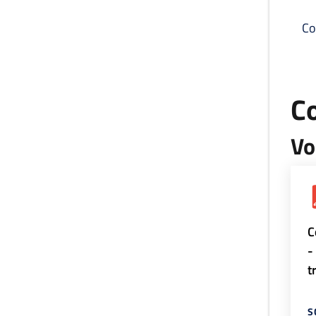
Co
C
Vo
C
-
t
S