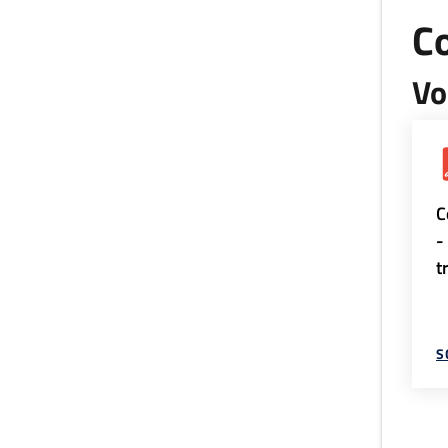
Co
Vo
C
-
t
S