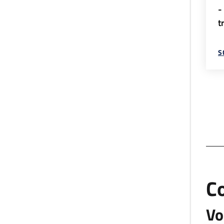
-
t
S
C
Vo