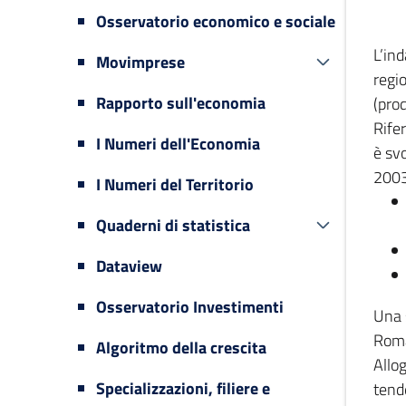
Osservatorio economico e sociale
L’in
Movimprese
regi
Rapporto sull'economia
(prod
Rifer
I Numeri dell'Economia
è svo
2003
I Numeri del Territorio
Quaderni di statistica
Dataview
Osservatorio Investimenti
Una 
Romag
Algoritmo della crescita
Allog
Specializzazioni, filiere e
tende