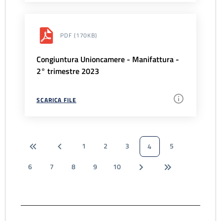
PDF
(170KB)
Congiuntura Unioncamere - Manifattura -
2° trimestre 2023
SCARICA FILE
1
2
3
5
4
6
7
8
9
10