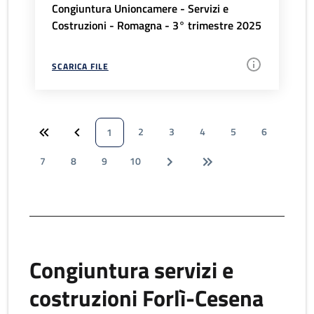
Congiuntura Unioncamere - Servizi e
Costruzioni - Romagna - 3° trimestre 2025
SCARICA FILE
2
3
4
5
6
1
7
8
9
10
Congiuntura servizi e
costruzioni Forlì-Cesena