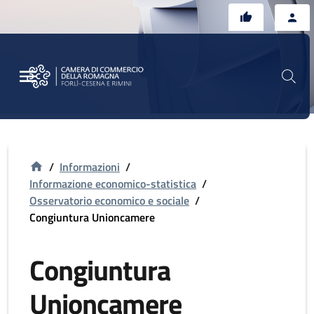
Vai al contenuto principale
Vai al footer
/
Informazioni
/
Informazione economico-statistica
/
Osservatorio economico e sociale
/
Congiuntura Unioncamere
Congiuntura
Unioncamere