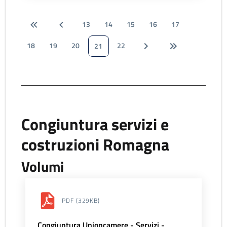
13
14
15
16
17
18
19
20
22
21
Congiuntura servizi e
costruzioni Romagna
Volumi
PDF
(329KB)
Congiuntura Unioncamere - Servizi -