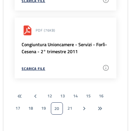
SCARICA FILE
PDF
(76KB)
Congiuntura Unioncamere - Servizi - Forlì-
Cesena - 2° trimestre 2011
SCARICA FILE
12
13
14
15
16
17
18
19
21
20