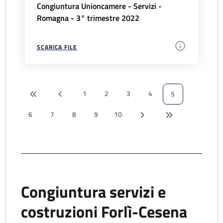
Congiuntura Unioncamere - Servizi -
Romagna - 3° trimestre 2022
SCARICA FILE
1
2
3
4
5
6
7
8
9
10
Congiuntura servizi e
costruzioni Forlì-Cesena