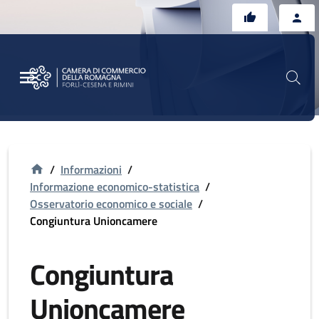
Vai al contenuto principale
Vai al footer
/
Informazioni
/
Informazione economico-statistica
/
Osservatorio economico e sociale
/
Congiuntura Unioncamere
Congiuntura
Unioncamere