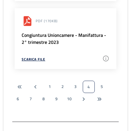
PDF
(170KB)
Congiuntura Unioncamere - Manifattura -
2° trimestre 2023
SCARICA FILE
1
2
3
5
4
6
7
8
9
10