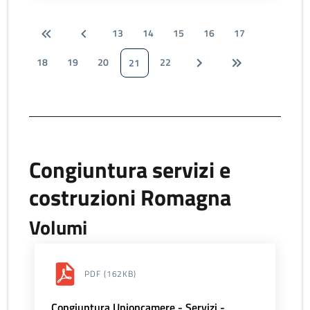
13
14
15
16
17
18
19
20
22
21
Congiuntura servizi e
costruzioni Romagna
Volumi
PDF
(162KB)
Congiuntura Unioncamere - Servizi -