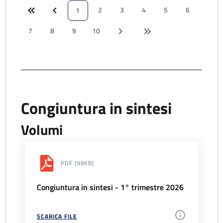
2
3
4
5
6
1
7
8
9
10
Congiuntura in sintesi
Volumi
PDF
(98KB)
Congiuntura in sintesi - 1° trimestre 2026
SCARICA FILE