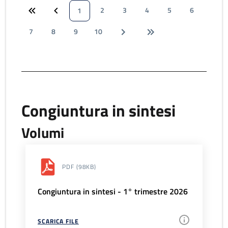
2
3
4
5
6
1
7
8
9
10
Congiuntura in sintesi
Volumi
PDF
(98KB)
Congiuntura in sintesi - 1° trimestre 2026
SCARICA FILE