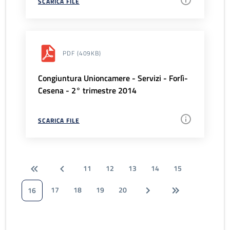
SCARICA FILE
PDF
(409KB)
Congiuntura Unioncamere - Servizi - Forlì-
Cesena - 2° trimestre 2014
SCARICA FILE
11
12
13
14
15
17
18
19
20
16