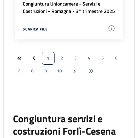
Congiuntura Unioncamere - Servizi e
Costruzioni - Romagna - 3° trimestre 2025
SCARICA FILE
2
3
4
5
6
1
7
8
9
10
Congiuntura servizi e
costruzioni Forlì-Cesena