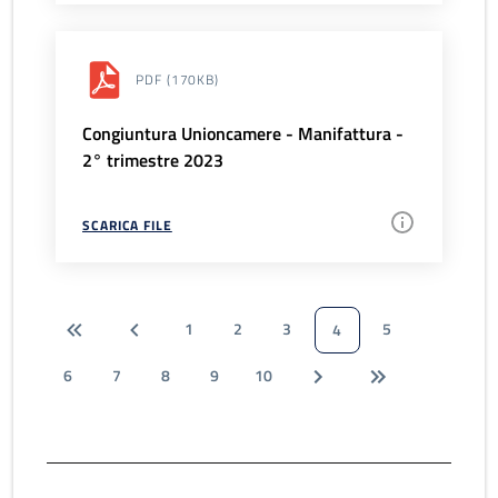
PDF
(170KB)
Congiuntura Unioncamere - Manifattura -
2° trimestre 2023
SCARICA FILE
1
2
3
5
4
6
7
8
9
10