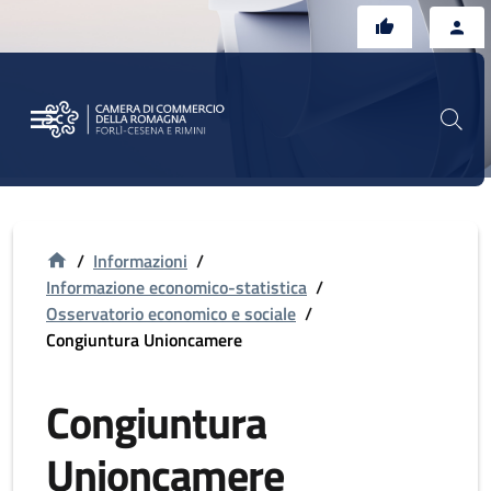
Vai al contenuto principale
Vai al footer
/
Informazioni
/
Informazione economico-statistica
/
Osservatorio economico e sociale
/
Congiuntura Unioncamere
Congiuntura
Unioncamere