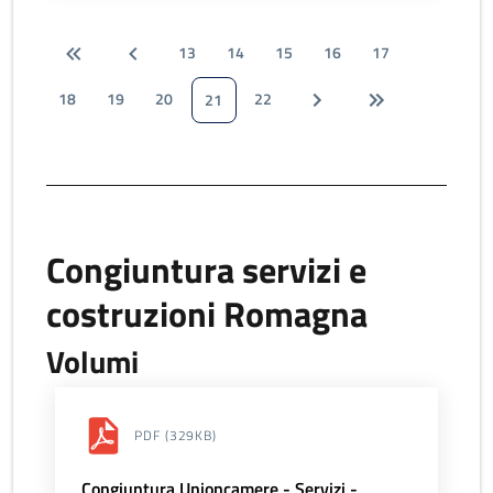
13
14
15
16
17
18
19
20
22
21
Congiuntura servizi e
costruzioni Romagna
Volumi
PDF
(329KB)
Congiuntura Unioncamere - Servizi -