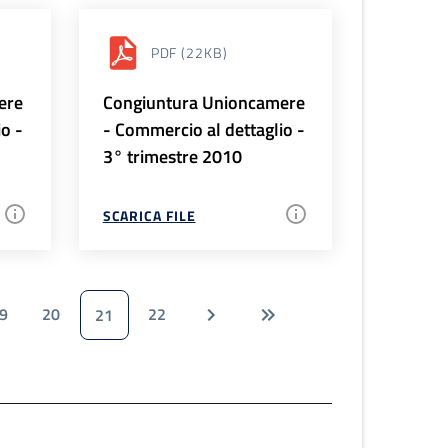
PDF
(22KB)
ere
Congiuntura Unioncamere
io -
- Commercio al dettaglio -
3° trimestre 2010
SCARICA FILE
9
20
22
21