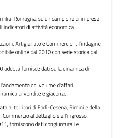
 Emilia-Romagna, su un campione di imprese
i indicatori di attività economica
truzioni, Artigianato e Commercio -, l’indagine
onibile online dal 2010 con serie storica dal
0 addetti fornisce dati sulla dinamica di
ull'andamento del volume d'affari;
inamica di vendite e giacenze.
 ai territori di Forlì-Cesena, Rimini e della
e. Commercio al dettaglio e all’ingrosso,
2011, forniscono dati congiunturali e