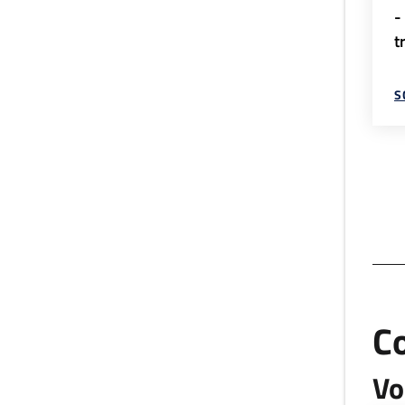
-
t
S
C
Vo