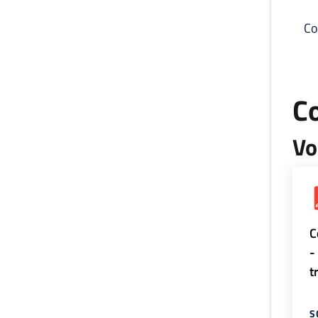
Co
C
Vo
C
-
t
S