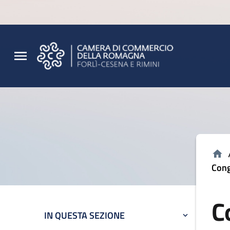
Vai al contenuto principale
Vai al footer
Cong
C
IN QUESTA SEZIONE