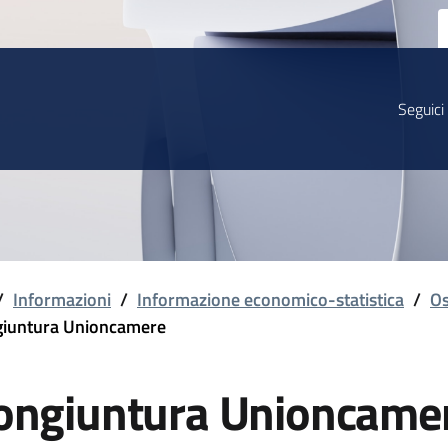
Seguici
/
Informazioni
/
Informazione economico-statistica
/
Os
iuntura Unioncamere
ongiuntura Unioncame