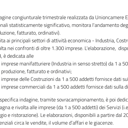
dagine congiunturale trimestrale realizzata da Unioncamere
onali statisticamente significativo, monitora l'andamento degl
uzione, fatturato, ordinativi).
ita ai principali settori di attività economica - Industria, Cos
lta nei confronti di oltre 1.300 imprese. L'elaborazione, disp
, è dedicata alle
imprese manifatturiere (Industria in senso stretto) da 1 a 50
produzione, fatturato e ordinativi;
imprese delle Costruzioni da 1 a 500 addetti fornisce dati s
imprese commerciali da 1 a 500 addetti fornisce dati sulla d
specifica indagine, tramite sovracampionamento, è poi dedicata
na e rivolta alle imprese (da 1 a 500 addetti) dei Servizi (i.
gio e ristorazione). Le elaborazioni, disponibili a partire dal 
nziali circa le vendite, il volume d’affari e le giacenze.