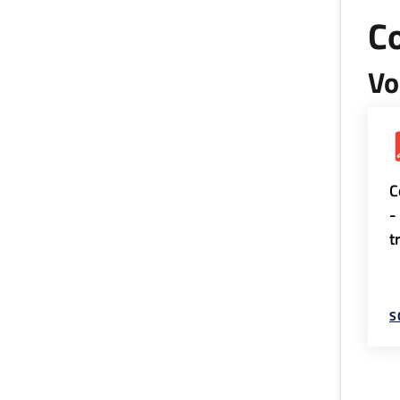
Co
Vo
C
-
t
S