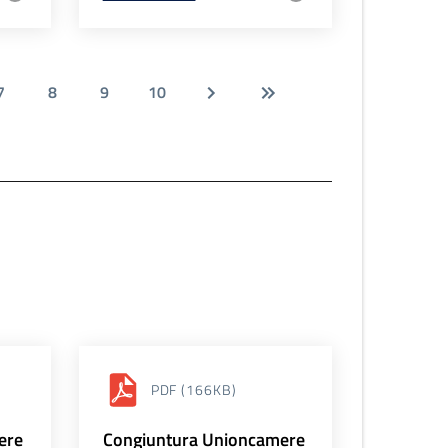
7
8
9
10
PDF
(166KB)
ere
Congiuntura Unioncamere