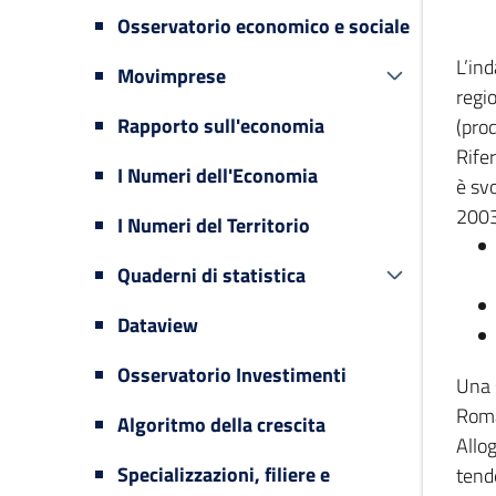
Osservatorio economico e sociale
L’in
Movimprese
regi
Rapporto sull'economia
(prod
Rifer
I Numeri dell'Economia
è svo
2003
I Numeri del Territorio
Quaderni di statistica
Dataview
Osservatorio Investimenti
Una 
Romag
Algoritmo della crescita
Allog
Specializzazioni, filiere e
tende