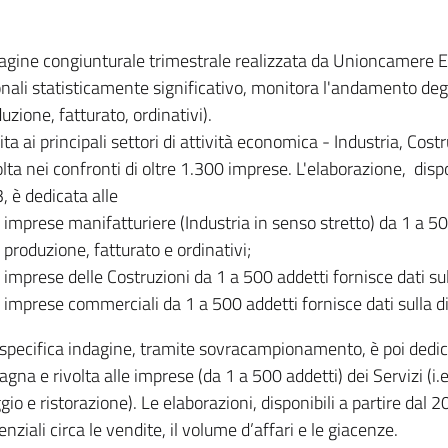
dagine congiunturale trimestrale realizzata da Unioncamere
onali statisticamente significativo, monitora l'andamento degl
uzione, fatturato, ordinativi).
ita ai principali settori di attività economica - Industria, Cos
lta nei confronti di oltre 1.300 imprese. L'elaborazione, disp
, è dedicata alle
imprese manifatturiere (Industria in senso stretto) da 1 a 50
produzione, fatturato e ordinativi;
imprese delle Costruzioni da 1 a 500 addetti fornisce dati s
imprese commerciali da 1 a 500 addetti fornisce dati sulla d
specifica indagine, tramite sovracampionamento, è poi dedicata
na e rivolta alle imprese (da 1 a 500 addetti) dei Servizi (i.
gio e ristorazione). Le elaborazioni, disponibili a partire dal 
nziali circa le vendite, il volume d’affari e le giacenze.