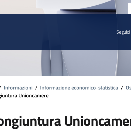
Seguici
/
Informazioni
/
Informazione economico-statistica
/
Os
iuntura Unioncamere
ongiuntura Unioncame