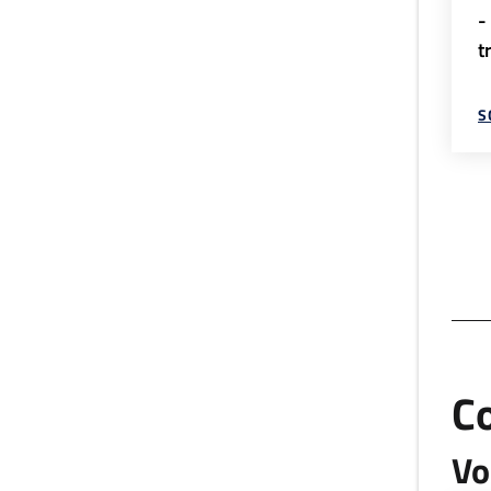
-
t
S
C
Vo