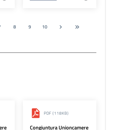
7
8
9
10
PDF
(118KB)
ere
Congiuntura Unioncamere