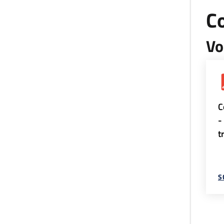
Co
Vo
C
-
t
S