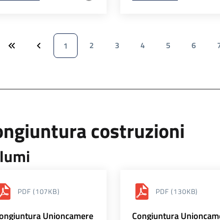
2
3
4
5
6
1
ngiuntura costruzioni
lumi
PDF
(107KB)
PDF
(130KB)
ongiuntura Unioncamere
Congiuntura Unioncam