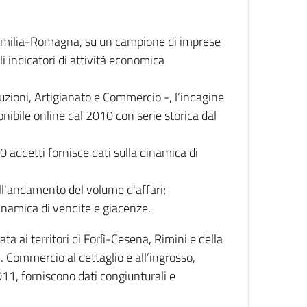
 Emilia-Romagna, su un campione di imprese
i indicatori di attività economica
truzioni, Artigianato e Commercio -, l’indagine
onibile online dal 2010 con serie storica dal
0 addetti fornisce dati sulla dinamica di
ull'andamento del volume d'affari;
inamica di vendite e giacenze.
 ai territori di Forlì-Cesena, Rimini e della
e. Commercio al dettaglio e all’ingrosso,
2011, forniscono dati congiunturali e