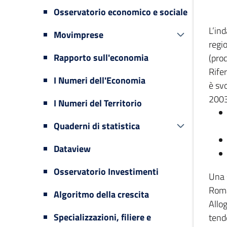
Osservatorio economico e sociale
L’in
Movimprese
regi
Rapporto sull'economia
(prod
Rifer
I Numeri dell'Economia
è svo
2003
I Numeri del Territorio
Quaderni di statistica
Dataview
Osservatorio Investimenti
Una 
Romag
Algoritmo della crescita
Allog
Specializzazioni, filiere e
tende