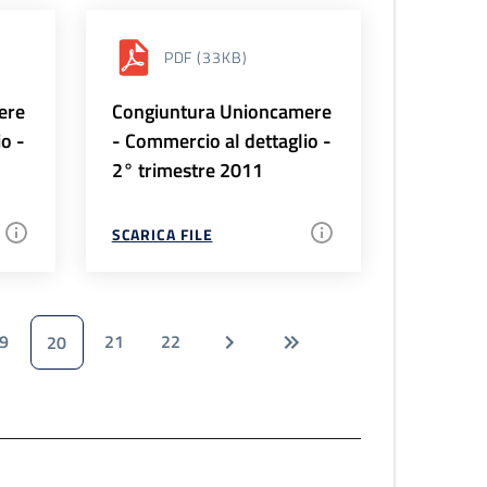
PDF
(33KB)
ere
Congiuntura Unioncamere
io -
- Commercio al dettaglio -
2° trimestre 2011
SCARICA FILE
9
21
22
20