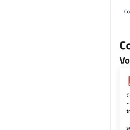
Co
C
Vo
C
-
t
S