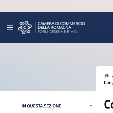
Vai al contenuto principale
Vai al footer
Cong
C
IN QUESTA SEZIONE