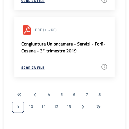
SCARICA FILE
PDF
(162KB)
Congiuntura Unioncamere - Servizi - Forlì-
Cesena - 3° trimestre 2019
SCARICA FILE
4
5
6
7
8
10
11
12
13
9