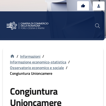
Vai al contenuto principale
Vai al footer
/
Informazioni
/
Informazione economico-statistica
/
Osservatorio economico e sociale
/
Congiuntura Unioncamere
Congiuntura
Unioncamere