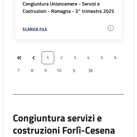
Congiuntura Unioncamere - Servizi e
Costruzioni - Romagna - 3° trimestre 2025
SCARICA FILE
2
3
4
5
6
1
7
8
9
10
Congiuntura servizi e
costruzioni Forlì-Cesena