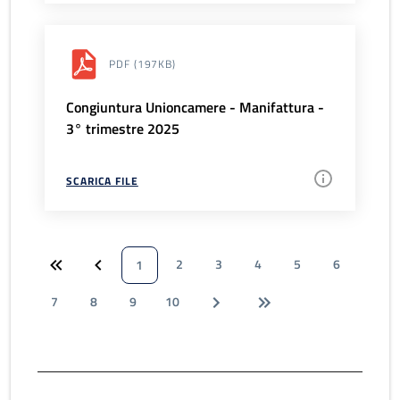
PDF
(197KB)
Congiuntura Unioncamere - Manifattura -
3° trimestre 2025
SCARICA FILE
2
3
4
5
6
1
7
8
9
10