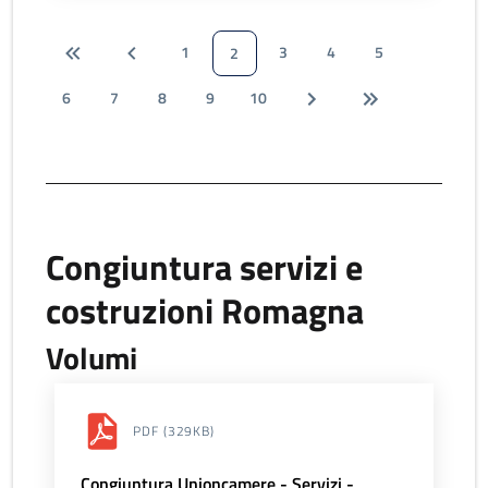
1
3
4
5
2
6
7
8
9
10
Congiuntura servizi e
costruzioni Romagna
Volumi
PDF
(329KB)
Congiuntura Unioncamere - Servizi -