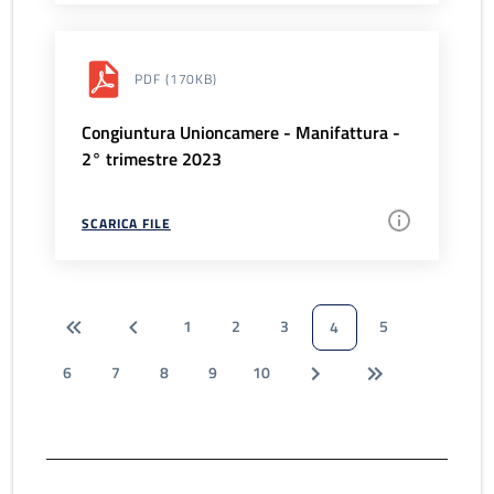
PDF
(170KB)
Congiuntura Unioncamere - Manifattura -
2° trimestre 2023
SCARICA FILE
1
2
3
5
4
6
7
8
9
10