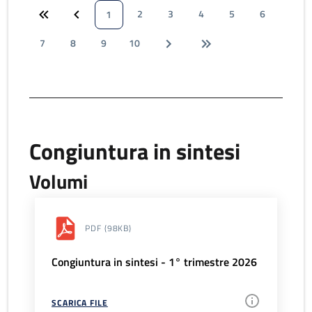
2
3
4
5
6
1
7
8
9
10
Congiuntura in sintesi
Volumi
PDF
(98KB)
Congiuntura in sintesi - 1° trimestre 2026
SCARICA FILE