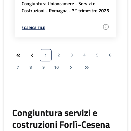
Congiuntura Unioncamere - Servizi e
Costruzioni - Romagna - 3° trimestre 2025
SCARICA FILE
2
3
4
5
6
1
7
8
9
10
Congiuntura servizi e
costruzioni Forlì-Cesena