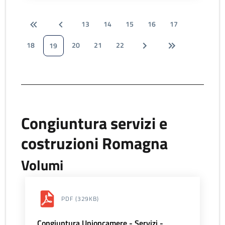
13
14
15
16
17
18
20
21
22
19
Congiuntura servizi e
costruzioni Romagna
Volumi
PDF
(329KB)
Congiuntura Unioncamere - Servizi -