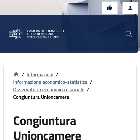
Vai al contenuto principale
Vai al footer
/
Informazioni
/
Informazione economico-statistica
/
Osservatorio economico e sociale
/
Congiuntura Unioncamere
Congiuntura
Unioncamere