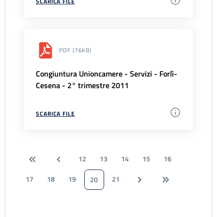
SCARICA FILE
PDF
(76KB)
Congiuntura Unioncamere - Servizi - Forlì-
Cesena - 2° trimestre 2011
SCARICA FILE
12
13
14
15
16
17
18
19
21
20