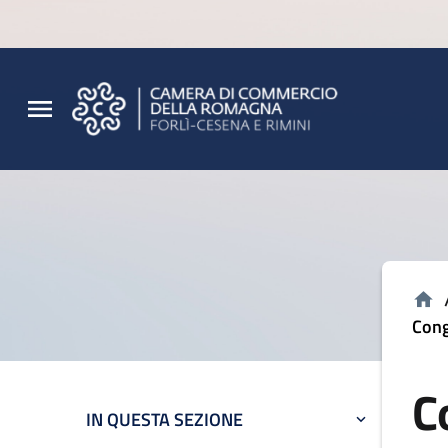
Vai al contenuto principale
Vai al footer
Cong
C
IN QUESTA SEZIONE