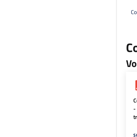
Co
C
Vo
C
-
t
S