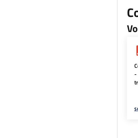
Co
Vo
C
-
t
S