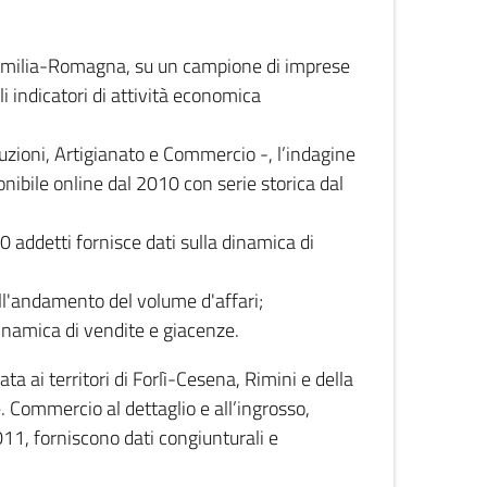
 Emilia-Romagna, su un campione di imprese
i indicatori di attività economica
truzioni, Artigianato e Commercio -, l’indagine
onibile online dal 2010 con serie storica dal
0 addetti fornisce dati sulla dinamica di
ull'andamento del volume d'affari;
inamica di vendite e giacenze.
 ai territori di Forlì-Cesena, Rimini e della
e. Commercio al dettaglio e all’ingrosso,
2011, forniscono dati congiunturali e