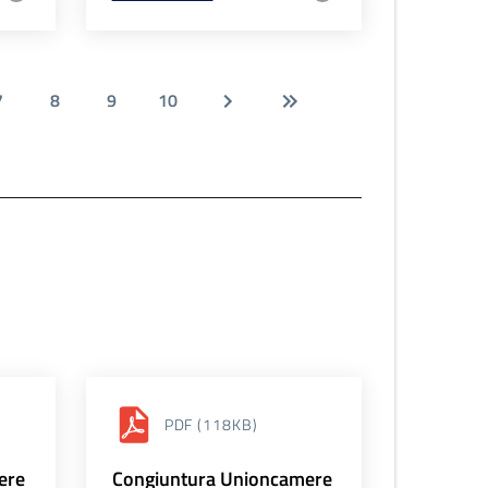
7
8
9
10
PDF
(118KB)
ere
Congiuntura Unioncamere