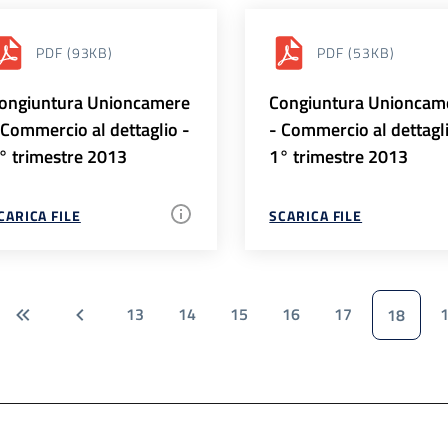
PDF
(93KB)
PDF
(53KB)
ongiuntura Unioncamere
Congiuntura Unioncam
 Commercio al dettaglio -
- Commercio al dettagl
° trimestre 2013
1° trimestre 2013
CARICA FILE
SCARICA FILE
13
14
15
16
17
18