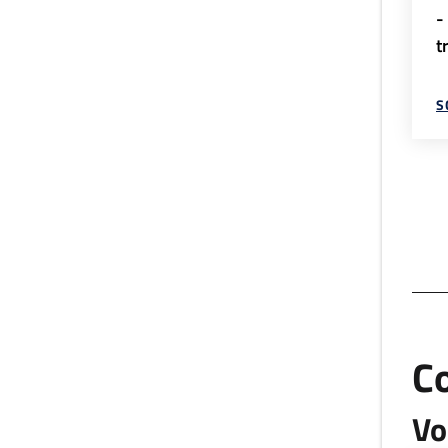
-
t
S
C
Vo