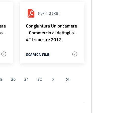
PDF
(129KB)
ere
Congiuntura Unioncamere
io -
- Commercio al dettaglio -
4° trimestre 2012
SCARICA FILE
19
20
21
22