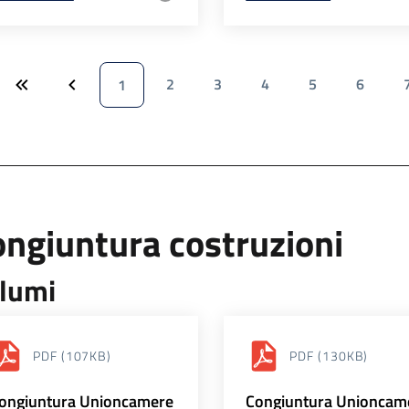
2
3
4
5
6
1
ngiuntura costruzioni
lumi
PDF
(107KB)
PDF
(130KB)
ongiuntura Unioncamere
Congiuntura Unioncam