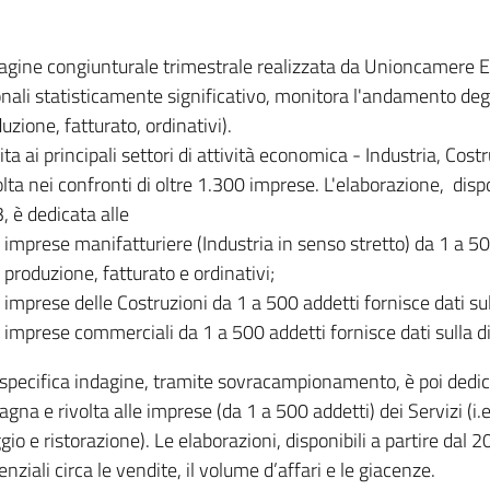
dagine congiunturale trimestrale realizzata da Unioncamere
onali statisticamente significativo, monitora l'andamento degl
uzione, fatturato, ordinativi).
ita ai principali settori di attività economica - Industria, Cos
lta nei confronti di oltre 1.300 imprese. L'elaborazione, disp
, è dedicata alle
imprese manifatturiere (Industria in senso stretto) da 1 a 50
produzione, fatturato e ordinativi;
imprese delle Costruzioni da 1 a 500 addetti fornisce dati s
imprese commerciali da 1 a 500 addetti fornisce dati sulla d
specifica indagine, tramite sovracampionamento, è poi dedicata
na e rivolta alle imprese (da 1 a 500 addetti) dei Servizi (i.
gio e ristorazione). Le elaborazioni, disponibili a partire dal 
nziali circa le vendite, il volume d’affari e le giacenze.