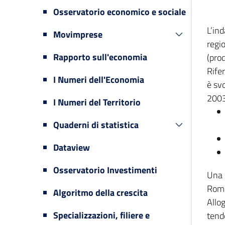
Osservatorio economico e sociale
L’in
Movimprese
regi
Rapporto sull'economia
(prod
Rifer
I Numeri dell'Economia
è svo
2003
I Numeri del Territorio
Quaderni di statistica
Dataview
Osservatorio Investimenti
Una 
Romag
Algoritmo della crescita
Allog
Specializzazioni, filiere e
tende