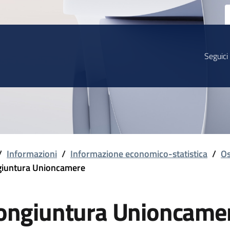
Seguici
/
Informazioni
/
Informazione economico-statistica
/
Os
iuntura Unioncamere
ongiuntura Unioncame