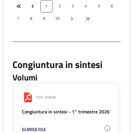
2
3
4
5
6
1
7
8
9
10
Congiuntura in sintesi
Volumi
PDF
(98KB)
Congiuntura in sintesi - 1° trimestre 2026
SCARICA FILE