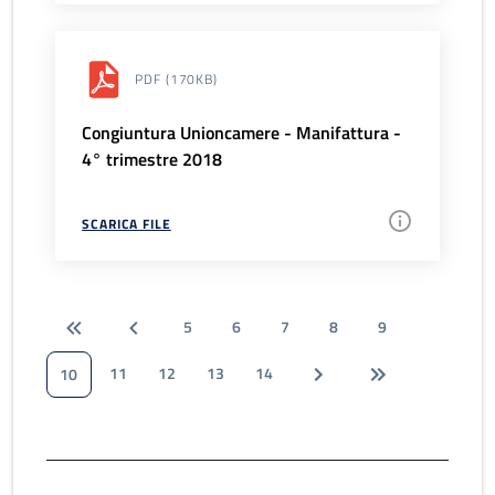
PDF
(170KB)
Congiuntura Unioncamere - Manifattura -
4° trimestre 2018
SCARICA FILE
5
6
7
8
9
11
12
13
14
10