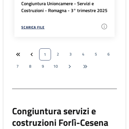
Congiuntura Unioncamere - Servizi e
Costruzioni - Romagna - 3° trimestre 2025
SCARICA FILE
2
3
4
5
6
1
7
8
9
10
Congiuntura servizi e
costruzioni Forlì-Cesena