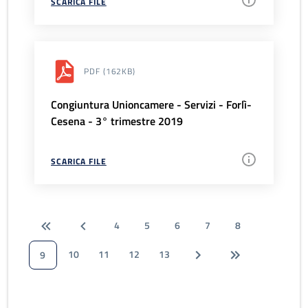
SCARICA FILE
PDF
(162KB)
Congiuntura Unioncamere - Servizi - Forlì-
Cesena - 3° trimestre 2019
SCARICA FILE
4
5
6
7
8
10
11
12
13
9