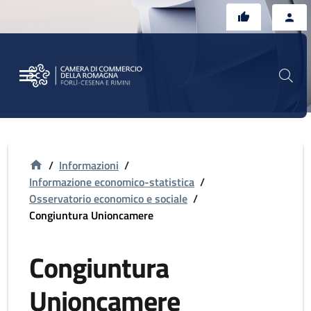
Vai al contenuto principale
Vai al footer
/
Informazioni
/
Informazione economico-statistica
/
Osservatorio economico e sociale
/
Congiuntura Unioncamere
Congiuntura
Unioncamere