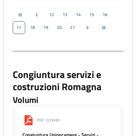
12
13
14
15
16
18
19
20
21
17
Congiuntura servizi e
costruzioni Romagna
Volumi
PDF
(329KB)
Congiuntura Unioncamere - Servizi -