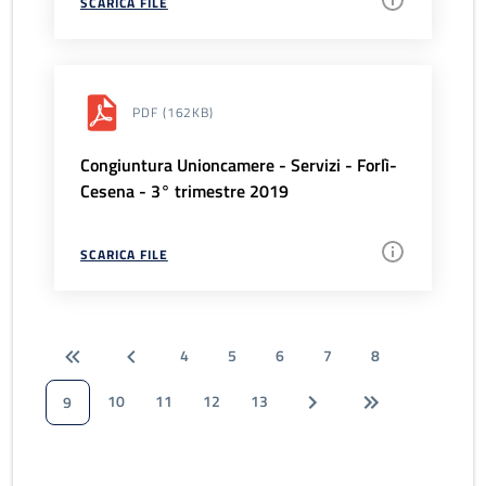
SCARICA FILE
PDF
(162KB)
Congiuntura Unioncamere - Servizi - Forlì-
Cesena - 3° trimestre 2019
SCARICA FILE
4
5
6
7
8
10
11
12
13
9