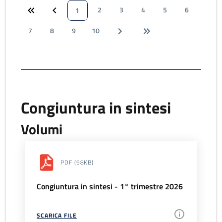
2
3
4
5
6
1
7
8
9
10
Congiuntura in sintesi
Volumi
PDF
(98KB)
Congiuntura in sintesi - 1° trimestre 2026
SCARICA FILE