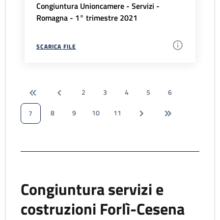
Congiuntura Unioncamere - Servizi -
Romagna - 1° trimestre 2021
SCARICA FILE
2
3
4
5
6
8
9
10
11
7
Congiuntura servizi e
costruzioni Forlì-Cesena