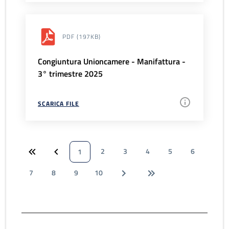
PDF
(197KB)
Congiuntura Unioncamere - Manifattura -
3° trimestre 2025
SCARICA FILE
2
3
4
5
6
1
7
8
9
10