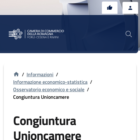
Vai al contenuto principale
Vai al footer
/
Informazioni
/
Informazione economico-statistica
/
Osservatorio economico e sociale
/
Congiuntura Unioncamere
Congiuntura
Unioncamere