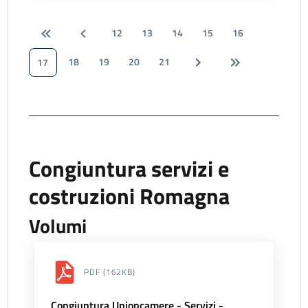
12
13
14
15
16
18
19
20
21
17
Congiuntura servizi e
costruzioni Romagna
Volumi
PDF
(162KB)
Congiuntura Unioncamere - Servizi -