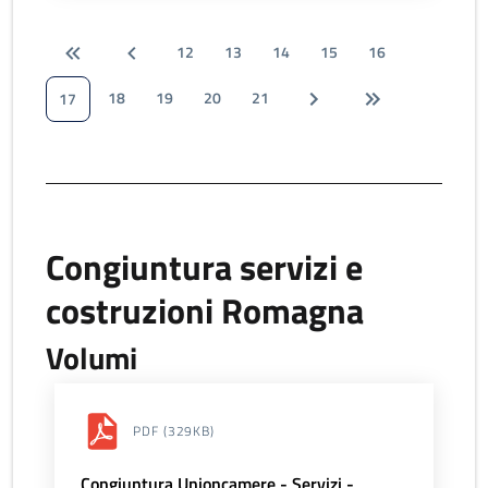
12
13
14
15
16
18
19
20
21
17
Congiuntura servizi e
costruzioni Romagna
Volumi
PDF
(329KB)
Congiuntura Unioncamere - Servizi -