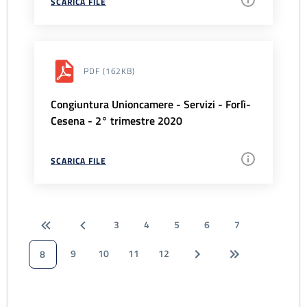
SCARICA FILE
PDF
(162KB)
Congiuntura Unioncamere - Servizi - Forlì-
Cesena - 2° trimestre 2020
SCARICA FILE
3
4
5
6
7
9
10
11
12
8