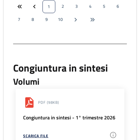
2
3
4
5
6
1
7
8
9
10
Congiuntura in sintesi
Volumi
PDF
(98KB)
Congiuntura in sintesi - 1° trimestre 2026
SCARICA FILE