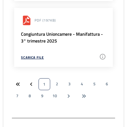
PDF
(197KB)
Congiuntura Unioncamere - Manifattura -
3° trimestre 2025
SCARICA FILE
2
3
4
5
6
1
7
8
9
10