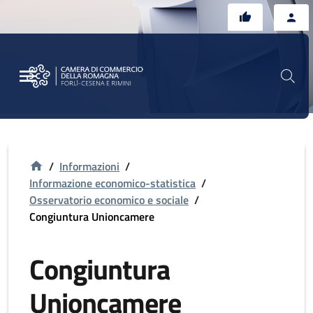
Vai al contenuto principale
Vai al footer
/
Informazioni
/
Informazione economico-statistica
/
Osservatorio economico e sociale
/
Congiuntura Unioncamere
Congiuntura
Unioncamere