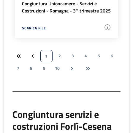
Congiuntura Unioncamere - Servizi e
Costruzioni - Romagna - 3° trimestre 2025
SCARICA FILE
2
3
4
5
6
1
7
8
9
10
Congiuntura servizi e
costruzioni Forlì-Cesena